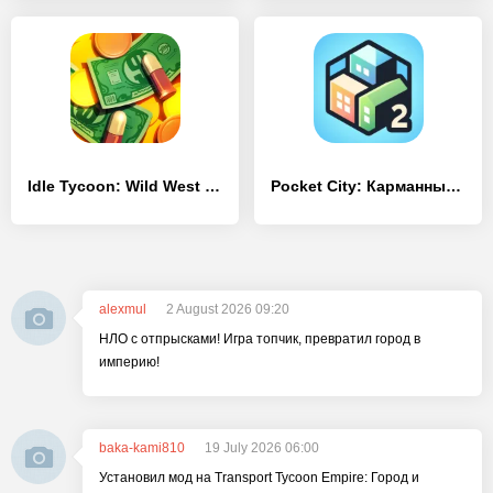
Idle Tycoon: Wild West Clicker
Pocket City: Карманный город 2
alexmul
2 August 2026 09:20
НЛО с отпрысками! Игра топчик, превратил город в
империю!
baka-kami810
19 July 2026 06:00
Установил мод на Transport Tycoon Empire: Город и