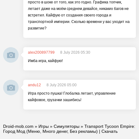
просто в шоке от того, как это годно. Графика топчик,
летает даже на моём среднем девайсе, никаких багов не
встретил. Кайфую от создания своего города и
транспортной империи. Сколько времени у вас уходит на
развитие?
alex200897799
8 July 2026 05:30
Имба игра, кайфую!
andu12
8 July 2026 05:00
Игра просто пушка! Глобалка летает, управление
кайфовое, грузачки зашибись!
Droid-mob.com
»
Игры
»
Симуляторы
» Transport Tycoon Empire:
Город Мод (Меню, Много денег, Без рекламы) | Скачать