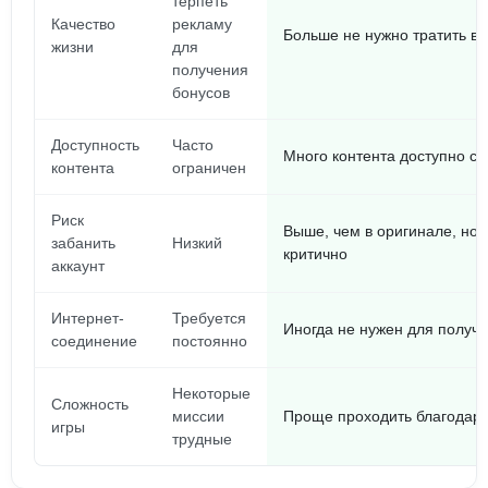
терпеть
Качество
рекламу
Больше не нужно тратить в
жизни
для
получения
бонусов
Доступность
Часто
Много контента доступно ср
контента
ограничен
Риск
Выше, чем в оригинале, но 
забанить
Низкий
критично
аккаунт
Интернет-
Требуется
Иногда не нужен для получ
соединение
постоянно
Некоторые
Сложность
миссии
Проще проходить благодар
игры
трудные