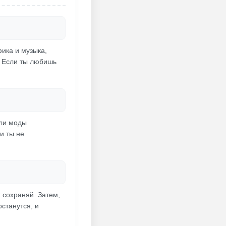
фика и музыка,
. Если ты любишь
сли моды
и ты не
 сохраняй. Затем,
останутся, и