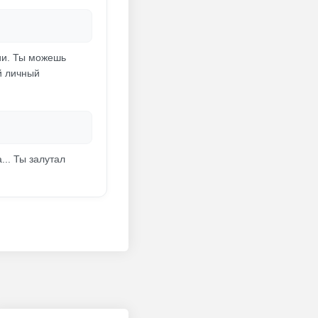
ии. Ты можешь
й личный
... Ты залутал