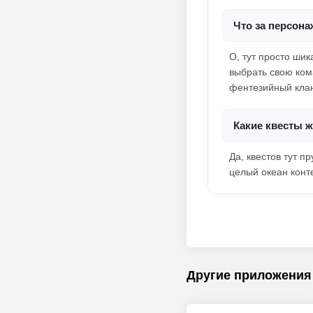
Что за персона
О, тут просто ши
выбрать свою кома
фентезийный кла
Какие квесты ж
Да, квестов тут п
целый океан конте
Другие приложения