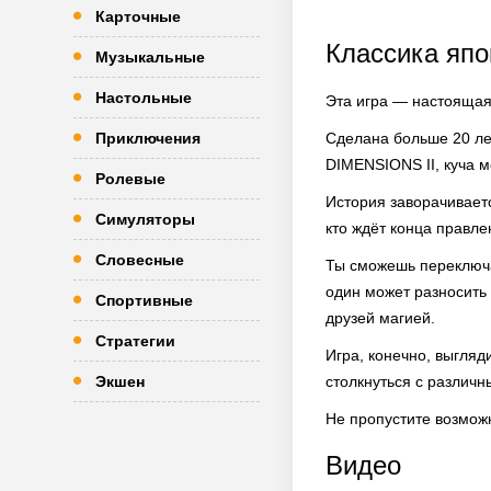
Карточные
Классика япо
Музыкальные
Настольные
Эта игра — настоящая 
Приключения
Сделана больше 20 лет
DIMENSIONS II, куча м
Ролевые
История заворачивается
Симуляторы
кто ждёт конца правле
Словесные
Ты сможешь переключа
один может разносить
Спортивные
друзей магией.
Стратегии
Игра, конечно, выгляд
Экшен
столкнуться с различн
Не пропустите возможн
Видео