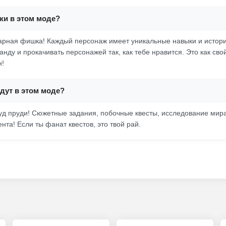
жи в этом моде?
карная фишка! Каждый персонаж имеет уникальные навыки и истор
нду и прокачивать персонажей так, как тебе нравится. Это как сво
н!
дут в этом моде?
руд пруди! Сюжетные задания, побочные квесты, исследование мира
нта! Если ты фанат квестов, это твой рай.