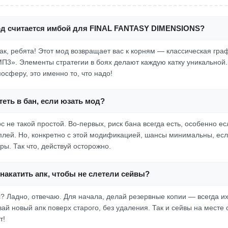
од считается имбой для FINAL FANTASY DIMENSIONS?
так, ребята! Этот мод возвращает вас к корням — классическая гра
МП3». Элементы стратегии в боях делают каждую катку уникальной
осферу, это именно то, что надо!
еть в бан, если юзать мод?
с не такой простой. Во-первых, риск бана всегда есть, особенно е
плей. Но, конкретно с этой модификацией, шансы минимальны, есл
ы. Так что, действуй осторожно.
накатить апк, чтобы не слетели сейвы?
с? Ладно, отвечаю. Для начала, делай резервные копии — всегда их
ай новый апк поверх старого, без удаления. Так и сейвы на месте 
т!