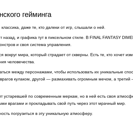
нского гейминга
классика, даже те, кто далеки от игр, слышали о ней.
 назад, и графика тут в пиксельном стиле. В FINAL FANTASY DIME
онстров и своя система управления.
 вокруг мира, который страдает от скверны. Есть те, кто хочет изме
ния человечества.
ться между персонажами, чтобы использовать их уникальные спо
 врагов кулаком, другой — размахивать огромным мечом, а третий
ит устаревшей по современным меркам, но в ней есть своя атмосф
ыми врагами и прокладывать свой путь через этот мрачный мир.
ость погрузиться в эту уникальную атмосферу.