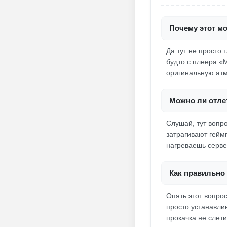
Почему этот м
Да тут не просто 
будто с плеера «
оригинальную атм
Можно ли отлет
Слушай, тут вопро
затрагивают гейм
нагреваешь сервер
Как правильно 
Опять этот вопро
просто устанавлив
прокачка не слети