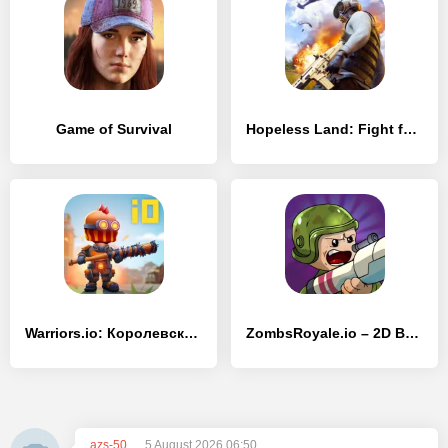
Game of Survival
Hopeless Land: Fight for Survival
Warriors.io: Королевская Битва
ZombsRoyale.io – 2D Battle Roy
azs-50
5 August 2026 06:50