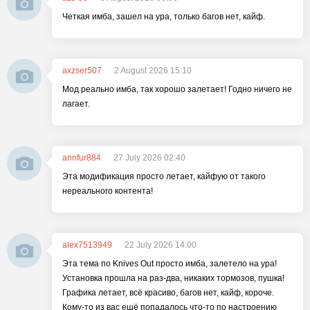
Четкая имба, зашел на ура, только багов нет, кайф.
axzser507
2 August 2026 15:10
Мод реально имба, так хорошо залетает! Годно ничего не
лагает.
annfur884
27 July 2026 02:40
Эта модификация просто летает, кайфую от такого
нереального контента!
alex7513949
22 July 2026 14:00
Эта тема по Knives Out просто имба, залетело на ура!
Установка прошла на раз-два, никаких тормозов, пушка!
Графика летает, всё красиво, багов нет, кайф, короче.
Кому-то из вас ещё попадалось что-то по настроению