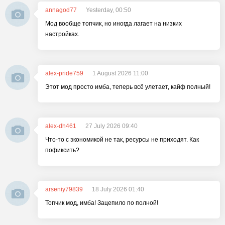
annagod77
Yesterday, 00:50
Мод вообще топчик, но иногда лагает на низких
настройках.
alex-pride759
1 August 2026 11:00
Этот мод просто имба, теперь всё улетает, кайф полный!
alex-dh461
27 July 2026 09:40
Что-то с экономикой не так, ресурсы не приходят. Как
пофиксить?
arseniy79839
18 July 2026 01:40
Топчик мод, имба! Зацепило по полной!