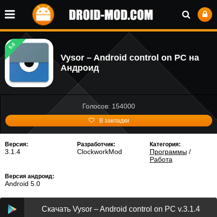
5.0
Vysor – Android control on PC на
Андроид
Голосов: 154000
В закладки
Версия:
Разработчик:
Категория:
3.1.4
ClockworkMod
Программы
/
Работа
Версия андроид:
Android 5.0
Скачать Vysor – Android control on PC v.3.1.4