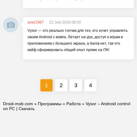
anar1987
22 July 2026 08:50
Vysor — это реально топчик для тех, кто хочет управлять
своим Android с компа. Летает на ура, доступ к играм и
приложениям с большего экрана, а багов нет, так что
кайф сформировать общий опыт прямо на ПК!
1
2
3
4
Droid-mob.com
»
Программы
»
Работа
» Vysor – Android control
on PC | Скачать