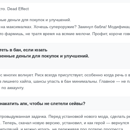
сто. Dead Effect
ые деньги для покупок и улучшений.
д на максималках. Хочешь супероружие? Закинул бабла! Модификац
сто фармишь, не тратя время на всякие мелочи. Профит, короче гов
еть в бан, если юзать
ченные деньги для покупок и улучшений.
ос многих волнует. Риск всегда присутствует, особенно когда речь о
ез лишнего хайпа, шансы упасть в бан минимальны. Главное — не п
по аккаунту.
накатить апк, чтобы не слетели сейвы?
хитровыдуманная задачка. Перед установкой нового мода, сделать 
. Теперь, скачал новую версию, установил, и как герой — вернулся
ипуляций, и можно играть, не переживая про потерю прогресса.