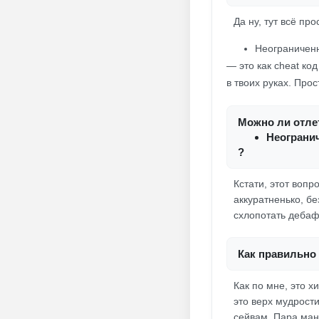
Да ну, тут всё про
Неограниченн
— это как cheat ко
в твоих руках. Про
Можно ли отлет
Неограни
?
Кстати, этот вопр
аккуратненько, б
схлопотать дебаф 
Как правильно 
Как по мне, это 
это верх мудрости
сейвам. Пара ман