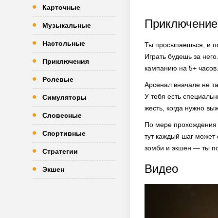
Карточные
Приключение
Музыкальные
Настольные
Ты просыпаешься, и по
Играть будешь за нег
Приключения
кампанию на 5+ часов
Ролевые
Арсенал вначале не т
У тебя есть специальн
Симуляторы
жесть, когда нужно вы
Словесные
По мере прохождения 
Спортивные
тут каждый шаг может 
зомби и экшен — ты п
Стратегии
Видео
Экшен