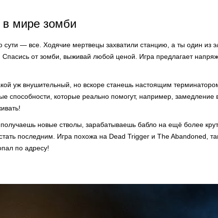
 в мире зомби
 сути — все. Ходячие мертвецы захватили станцию, а ты один из э
о. Спасись от зомби, выживай любой ценой. Игра предлагает напр
.
акой уж внушительный, но вскоре станешь настоящим терминатор
ые способности, которые реально помогут, например, замедление 
живать!
получаешь новые стволы, зарабатываешь бабло на ещё более круто
стать последним. Игра похожа на Dead Trigger и The Abandoned, та
опал по адресу!