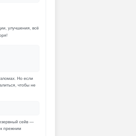
ии, улучшения, всё
оря!
 взломах. Но если
алиться, чтобы не
резервный сейв —
 к прежним