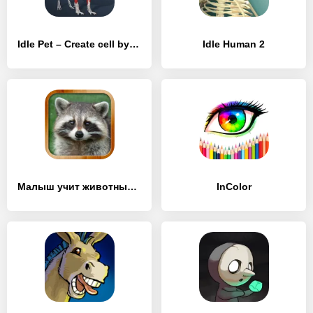
Idle Pet – Create cell by cell
Idle Human 2
Малыш учит животных (полная)
InColor