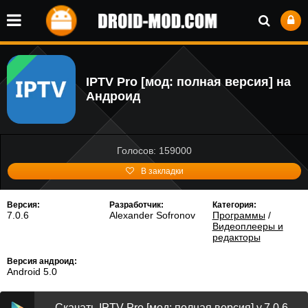
IPTV Pro [мод: полная версия] на
Андроид
Голосов: 159000
В закладки
Версия:
Разработчик:
Категория:
7.0.6
Alexander Sofronov
Программы
/
Видеоплееры и
редакторы
Версия андроид:
Android 5.0
Скачать IPTV Pro [мод: полная версия] v.7.0.6