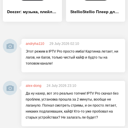
Deezer: музыка, плейлисты и подкасты
StellioStellio Плеер для музыки и мп3
andryha110
29 July 2026 02:10
Этот режим в IPTV Pro просто имба! Картинка летает, ни
лагов, ни багов, только чистый кайф и будто ты на
топовом канале!
alex-dong
24 July 2026 23:10
Да ну нахер, вот это реально топчик! IPTV Pro скачал без
проблем, установка прошла за 2 минуты, вообще не
лагануло. Погнал смотреть стримы, и он просто летает,
никаких подлагивашек, кайф! Кто-то уже пробовал на
старых устройствах? Не залагать ли будет?