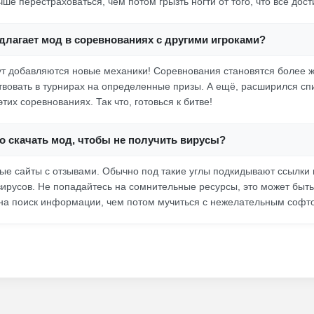
чше перестраховаться, чем потом грызть ногти от того, что все дос
длагает мод в соревнованиях с другими игроками?
ут добавляются новые механики! Соревнования становятся более ж
твовать в турнирах на определенные призы. А ещё, расширился сп
тих соревнованиях. Так что, готовься к битве!
о скачать мод, чтобы не получить вирусы?
е сайты с отзывами. Обычно под такие углы подкидывают ссылки
вирусов. Не попадайтесь на сомнительные ресурсы, это может быт
 на поиск информации, чем потом мучиться с нежелательным софт