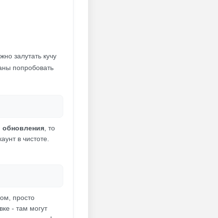
жно залутать кучу
заны попробовать
о обновления
, то
аунт в чистоте.
ом, просто
ке - там могут