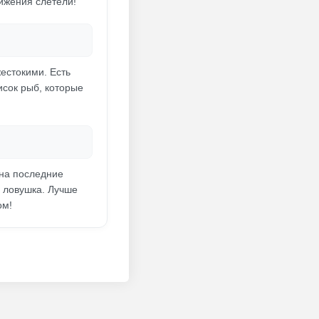
тижения слетели!
естокими. Есть
исок рыб, которые
 на последние
ь ловушка. Лучше
ом!