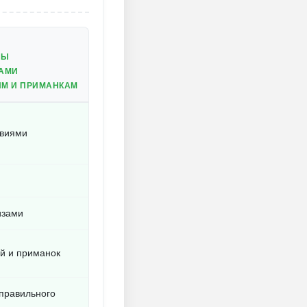
БЫ
КАМИ
ЯМ И ПРИМАНКАМ
овиями
изами
й и приманок
 правильного