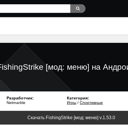
FishingStrike [мод: меню] на Андро
Разработчик:
Категория:
Netmarble
Игры
/
Спортивные
Скачать FishingStrike [мод: меню] v.1.53.0