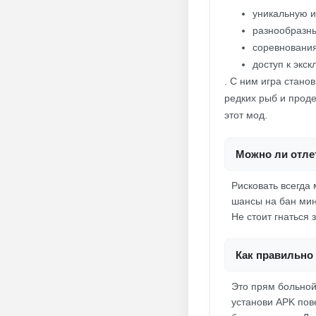
уникальную и
разнообразн
соревнования
доступ к экс
. С ним игра стано
редких рыб и прод
этот мод.
Можно ли отлет
Рисковать всегда
шансы на бан мин
Не стоит гнаться
Как правильно 
Это прям больной
установи APK пове