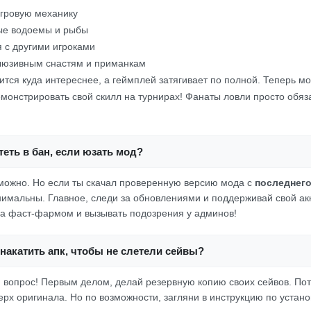
гровую механику
ые водоемы и рыбы
 с другими игроками
клюзивным снастям и приманкам
вится куда интереснее, а геймплей затягивает по полной. Теперь мо
емонстрировать свой скилл на турнирах! Фанаты ловли просто обя
еть в бан, если юзать мод?
 можно. Но если ты скачал проверенную версию мода с
последнег
имальны. Главное, следи за обновлениями и поддерживай свой акк
 за фаст-фармом и вызывать подозрения у админов!
накатить апк, чтобы не слетели сейвы?
 вопрос! Первым делом, делай резервную копию своих сейвов. Пот
рх оригинала. Но по возможности, загляни в инструкцию по установ