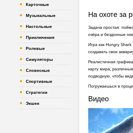
Карточные
На охоте за 
Музыкальные
Настольные
Задача простая: пойма
озёра и бездонные оке
Приключения
Игра как Hungry Shark 
Ролевые
создавать свои аквари
Симуляторы
Реалистичная графика
карту мира, различны
Словесные
подводную, чтобы виде
Спортивные
Погружаешься в процес
Стратегии
Видео
Экшен