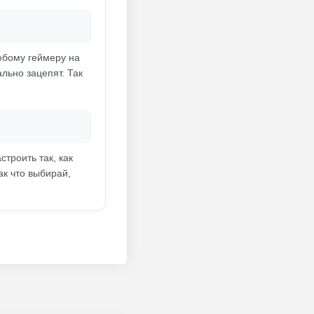
юбому геймеру на
льно зацепят. Так
троить так, как
ак что выбирай,