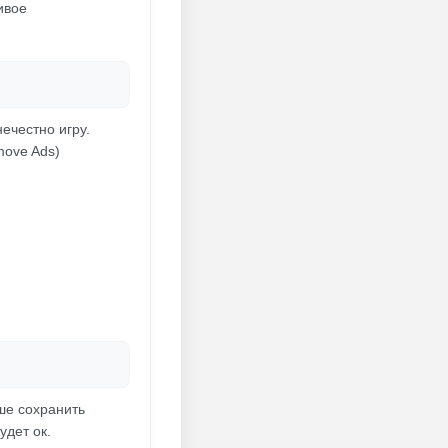
ивое
нечестно игру.
move Ads)
чше сохранить
удет ок.