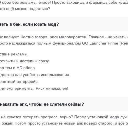
D обои без рекламы, ё-моё! Просто заходишь и фармишь себе крас
что ещё можно надеяться?
еть в бан, если юзать мод?
х волнует. Честно говоря, риск маловероятен. Главное - не хакать 
осто наслаждаться полным функционалом GO Launcher Prime (Re
ствие рекламы.
открыты и доступны сразу.
р тем и HD обоев.
джетов для удобства использования.
онятный интерфейс.
килл-эксперименты. Риск минимален!
накатить апк, чтобы не слетели сейвы?
, не хочется потерять прогресс, верно? Перед установкой мода лу
бэкап! Потом просто установите новый апк поверх старого, и всё б