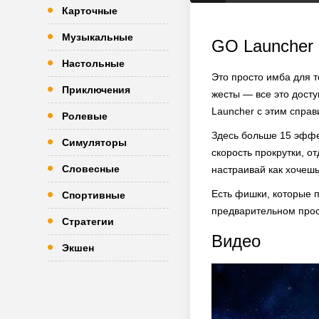
Карточные
Музыкальные
GO Launcher 
Настольные
Это просто имба для т
Приключения
жесты — все это дост
Launcher с этим справ
Ролевые
Здесь больше 15 эффе
Симуляторы
скорость прокрутки, о
Словесные
настраивай как хочешь
Есть фишки, которые 
Спортивные
предварительном просм
Стратегии
Видео
Экшен