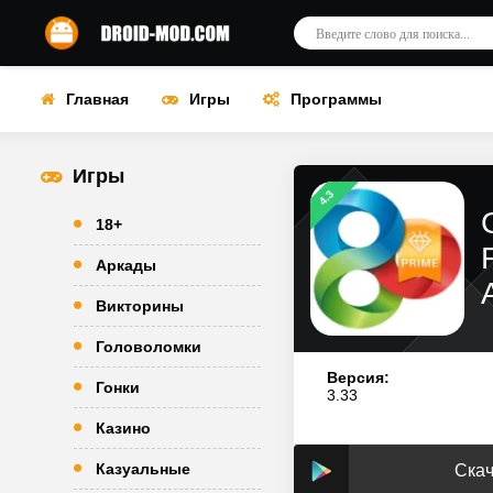
Главная
Игры
Программы
Игры
4.3
18+
Аркады
Викторины
Головоломки
Версия:
Гонки
3.33
Казино
Казуальные
Скач