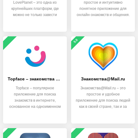
LovePlanet – это одна из
простое и интуитивно
крупнейших платформ, где
понятное приложение для
можно не только завести
онлайн-знакомств и общения.
5.0
Topface – знакомства и общение
Знакомства@Mail.ru
Topface – популярное
Знакомства@Mail.ru – это
приложение для поиска
простое и удобное
знакомств в интернете,
приложение для поиска людей
основанное на одноименном
как в своей стране, так и за
сайте.