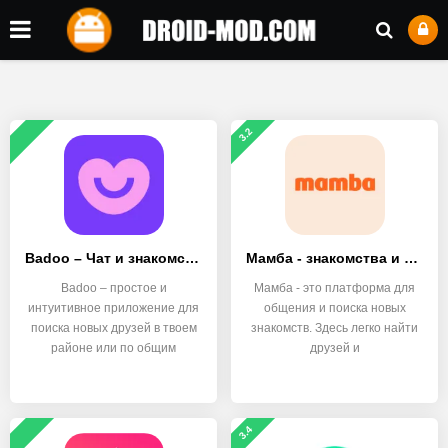
3.2
Badoo – Чат и знакомства онлайн
Мамба - знакомства и общение
Badoo – простое и
Мамба - это платформа для
интуитивное приложение для
общения и поиска новых
поиска новых друзей в твоем
знакомств. Здесь легко найти
районе или по общим
друзей и
3.4