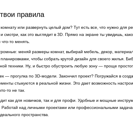
 твои правила
комнату или развернуть целый дом? Тут есть все, что нужно для р
 и смотри, как это выглядит в 3D. Прямо на экране ты увидишь, как
 что-то менять.
громные: меняй размеры комнат, выбирай мебель, декор, материа
 планировками, чтобы собрать крутой дизайн для своего жилья. Би
ной техники. Ну, и быстро обустроить любую зону — проще простог
к — прогулка по 3D-модели. Закончил проект? Погружайся в созда
ементы стыкуются в реальной жизни. Это дает возможность настро
то-то не так.
дит как для новичков, так и для профи. Удобные и мощные инстру
 Работай над личными проектами или профессиональными задачам
идеального пространства.