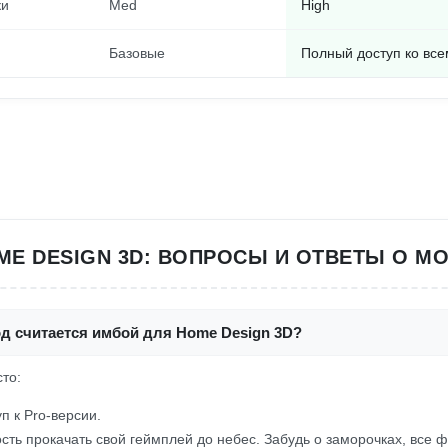
ки
Med
High
Базовые
Полный доступ ко все
ME DESIGN 3D: ВОПРОСЫ И ОТВЕТЫ О МО
од считается имбой для Home Design 3D?
сто:
п к Pro-версии.
сть прокачать свой геймплей до небес. Забудь о заморочках, все ф