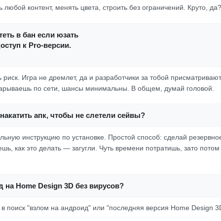
 любой контент, менять цвета, строить без ограничений. Круто, да
еть в бан если юзать
ступ к Pro-версии.
 риск. Игра не дремлет, да и разработчики за тобой присматривают
арываешь по сети, шансы минимальны. В общем, думай головой.
накатить апк, чтобы не слетели сейвы?
льную инструкцию по установке. Простой способ: сделай резервно
ешь, как это делать — загугли. Чуть времени потратишь, зато потом
д на Home Design 3D без вирусов?
й в поиск "взлом на андроид" или "последняя версия Home Design 3