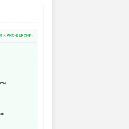
 К PRO-ВЕРСИИ.
нты
лен