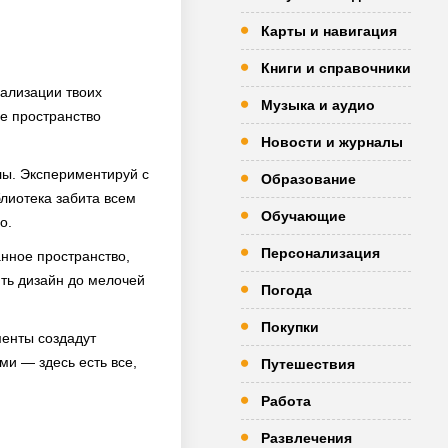
Карты и навигация
Книги и справочники
еализации твоих
Музыка и аудио
ое пространство
Новости и журналы
лы. Экспериментируй с
Образование
блиотека забита всем
Обучающие
о.
Персонализация
нное пространство,
ить дизайн до мелочей
Погода
Покупки
менты создадут
и — здесь есть все,
Путешествия
Работа
Развлечения