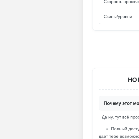
Скорость прокач
Скины/уровни
HO
Почему этот м
Да ну, тут всё про
Полный досту
дает тебе возможно