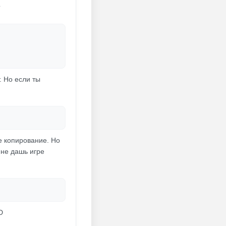
?
. Но если ты
е копирование. Но
 не дашь игре
D