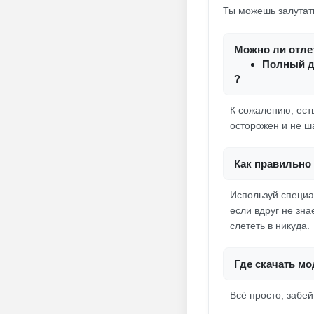
Ты можешь залутать
Можно ли отлет
Полный до
?
К сожалению, есть
осторожен и не ш
Как правильно 
Используй специа
если вдруг не зна
слететь в никуда.
Где скачать мо
Всё просто, забе