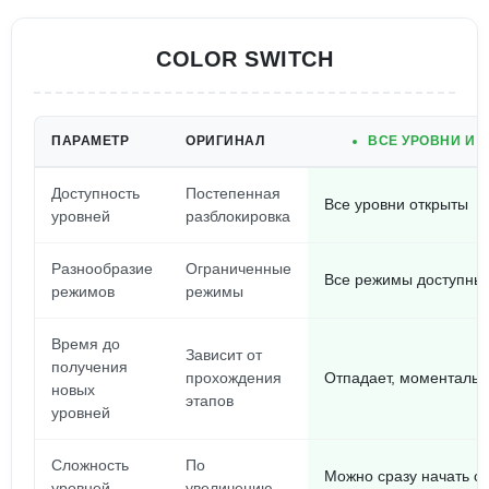
COLOR SWITCH
ПАРАМЕТР
ОРИГИНАЛ
ВСЕ УРОВНИ И 
Доступность
Постепенная
Все уровни открыты
уровней
разблокировка
Разнообразие
Ограниченные
Все режимы доступны 
режимов
режимы
Время до
Зависит от
получения
прохождения
Отпадает, моментальн
новых
этапов
уровней
Сложность
По
Можно сразу начать с
уровней
увеличению