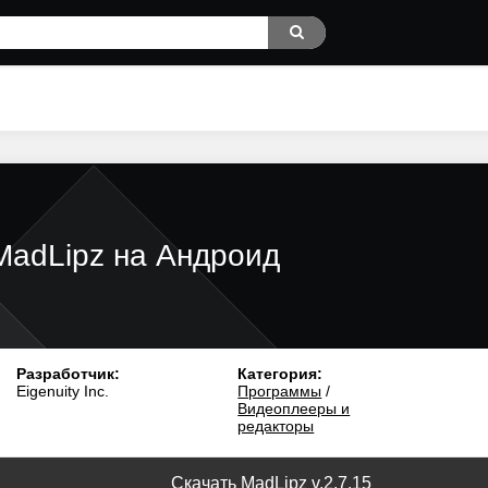
MadLipz на Андроид
Разработчик:
Категория:
Eigenuity Inc.
Программы
/
Видеоплееры и
редакторы
Скачать MadLipz v.2.7.15