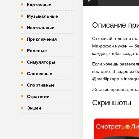
Карточные
Музыкальные
Описание пр
Настольные
Отключай голоса и ст
Приключения
Микрофон нужен — без
Ролевые
каждое, чтобы создать
Симуляторы
Если хочешь развесели
восторге. В видео из 
Словесные
@madlipzapp в Instagr
Спортивные
Жесткие правила, кста
Стратегии
Скриншоты
Экшен