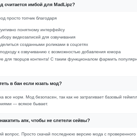
од считается имбой для MadLipz?
од просто топчик благодаря
туитивно понятному интерфейсу
бору видеозаписей для озвучивания
делиться созданными роликами в соцсетях
подходу к озвучиванию с возможностью добавления юмора
ave для творцов контента! С таким функционалом фармить популяр
еть в бан если юзать мод?
а все норм. Мод безопасен, так как не затрагивает базовый геймпл
ниями — всякое бывает.
накатить апк, чтобы не слетели сейвы?
кий вопрос. Просто скачай последнюю версию мода с проверенного 