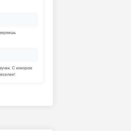
оверяешь
звучек. С юмором
веселее!