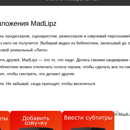
иложения MadLipz
ань продюсером, сценаристом, режиссером и озвучивай персонажей
 него не получится. Выбирай видео из библиотеки, записывай до т
 свой уникальный «Липз».
ть друзей, MadLipz — это то, что надо. Делись своими шедеврами в
библиотеки можно отключать голоса героев, чтобы сделать все по-с
am, чтобы смотреть, что делают другие.
ти. Не забывай, сюда приходят, чтобы веселиться.