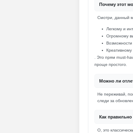
Почему этот м
Смотри, данный м
Легкому и ин
Огромному вы
Возможности 
Креативному 
. Это прям must-h
проще простого.
Можно ли отлет
Не переживай, пок
следи за обновле
Как правильно 
О, это классичес