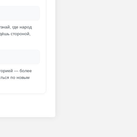
знай, где народ
дёшь стороной,
иторией — более
аться по новым