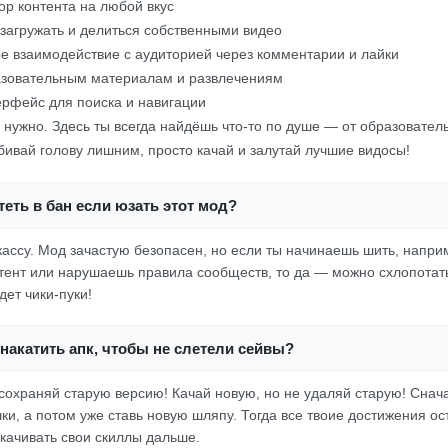
р контента на любой вкус
загружать и делиться собственными видео
е взаимодействие с аудиторией через комментарии и лайки
азовательным материалам и развлечениям
рфейс для поиска и навигации
о нужно. Здесь ты всегда найдёшь что-то по душе — от образовате
бивай голову лишним, просто качай и залутай лучшие видосы!
еть в бан если юзать этот мод?
 кассу. Мод зачастую безопасен, но если ты начинаешь шить, напри
ент или нарушаешь правила сообществ, то да — можно схлопотать
дет чики-пуки!
накатить апк, чтобы не слетели сейвы?
охраняй старую версию! Качай новую, но не удаляй старую! Снач
и, а потом уже ставь новую шляпу. Тогда все твоие достижения ос
качивать свои скиллы дальше.