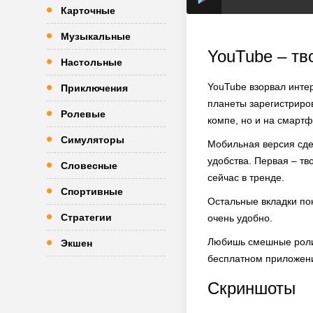
Карточные
Музыкальные
YouTube – тв
Настольные
YouTube взорвал интер
Приключения
планеты зарегистриров
Ролевые
компе, но и на смартф
Симуляторы
Мобильная версия сдел
удобства. Первая – тв
Словесные
сейчас в тренде.
Спортивные
Остальные вкладки пок
Стратегии
очень удобно.
Любишь смешные ролики
Экшен
бесплатном приложении
Скриншоты