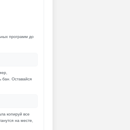
льных программ до
мер,
 бан. Оставайся
ала копируй все
танутся на месте,