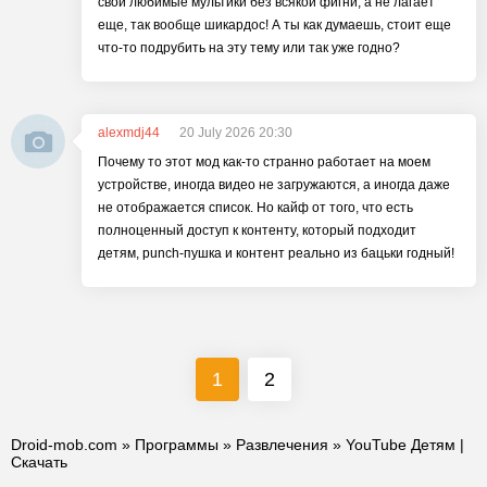
свои любимые мультики без всякой фигни, а не лагает
еще, так вообще шикардос! А ты как думаешь, стоит еще
что-то подрубить на эту тему или так уже годно?
alexmdj44
20 July 2026 20:30
Почему то этот мод как-то странно работает на моем
устройстве, иногда видео не загружаются, а иногда даже
не отображается список. Но кайф от того, что есть
полноценный доступ к контенту, который подходит
детям, punch-пушка и контент реально из бацьки годный!
1
2
Droid-mob.com
»
Программы
»
Развлечения
» YouTube Детям |
Скачать