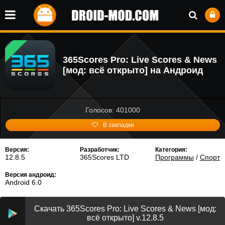
365Scores Pro: Live Scores & News
[мод: всё открыто] на Андроид
Голосов: 401000
В закладки
Версия:
Разработчик:
Категория:
12.8.5
365Scores LTD
Программы
/
Спорт
Версия андроид:
Android 6.0
Скачать 365Scores Pro: Live Scores & News [мод:
всё открыто] v.12.8.5