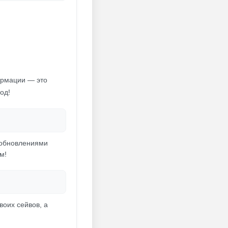
формации — это
од!
 обновлениями
м!
воих сейвов, а