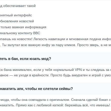
од обеспечивает такой
понятный интерфейс
обновления новостей
 только важная информация
гинальному контенту BBC
липаешь на новостях! Легкость навигации и мгновенная подача ин
 Ты залутал всю важную инфу за пару кликов. Просто зверь, а не м
еть в бан, если юзать мод?
ск бана минимален, если у тебя нормальный VPN и ты следишь за
вное — не уходи в крайности. Просто будь аккуратен и играй с умо
накатить апк, чтобы не слетели сейвы?
мода, чтобы она совпадала с оригиналом. Сначала сделай бэкап с
накатить. Прямо как с любимой каткой: бережёшь всё, что имеешь!