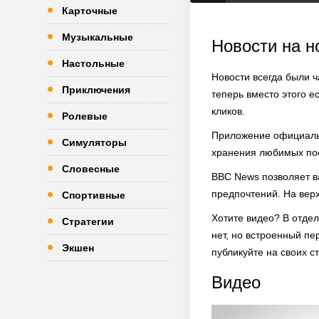
Карточные
Музыкальные
Новости на н
Настольные
Новости всегда были 
Приключения
теперь вместо этого ес
кликов.
Ролевые
Приложение официально
Симуляторы
хранения любимых пос
Словесные
BBC News позволяет в
предпочтений. На вер
Спортивные
Хотите видео? В отдел
Стратегии
нет, но встроенный пе
Экшен
публикуйте на своих с
Видео