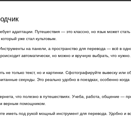
водчик
бует адаптации. Путешествия — это классно, но язык может стать
который уже стал культовым.
Инструменты на панели, а пространство для перевода — всё в одн
оисходит автоматически, но можно и вручную выбрать, что нужно.
ь не только текст, но и картинки. Сфотографируйте вывеску или 
читанные секунды. Это реально удобно в поездках, особенно когда
тернета, что полезно в путешествиях. Учеба, работа, общение — п
им верным помощником.
ите иметь под рукой мощный инструмент для перевода. Удобно и вс