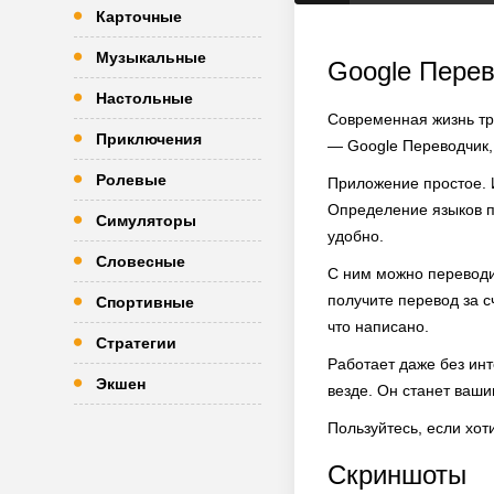
Карточные
Музыкальные
Google Пере
Настольные
Современная жизнь тре
Приключения
— Google Переводчик, 
Ролевые
Приложение простое. 
Определение языков пр
Симуляторы
удобно.
Словесные
С ним можно переводит
получите перевод за с
Спортивные
что написано.
Стратегии
Работает даже без ин
Экшен
везде. Он станет ваш
Пользуйтесь, если хот
Скриншоты