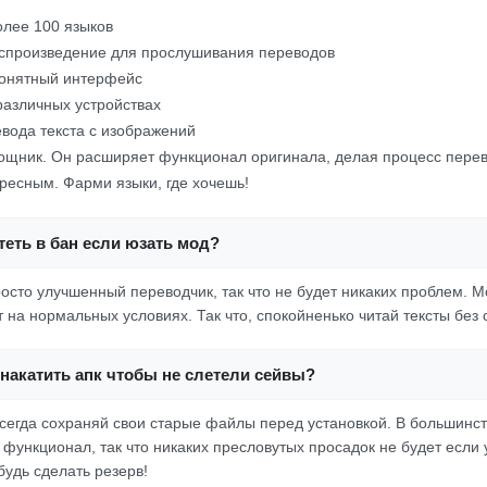
лее 100 языков
оспроизведение для прослушивания переводов
понятный интерфейс
различных устройствах
вода текста с изображений
ощник. Он расширяет функционал оригинала, делая процесс перев
ресным. Фарми языки, где хочешь!
еть в бан если юзать мод?
просто улучшенный переводчик, так что не будет никаких проблем. 
 на нормальных условиях. Так что, спокойненько читай тексты без 
накатить апк чтобы не слетели сейвы?
всегда сохраняй свои старые файлы перед установкой. В большинст
 функционал, так что никаких пресловутых просадок не будет если 
будь сделать резерв!