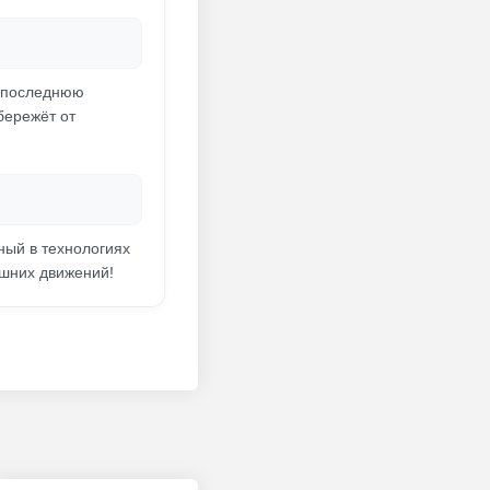
и последнюю
бережёт от
ный в технологиях
ишних движений!