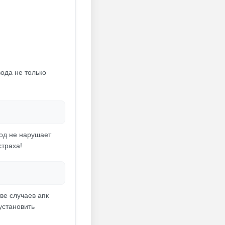
ода не только
Мод не нарушает
страха!
ве случаев апк
установить