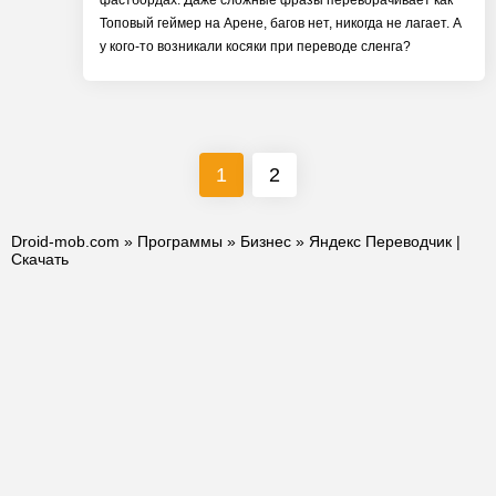
фастбордах. Даже сложные фразы переворачивает как
Топовый геймер на Арене, багов нет, никогда не лагает. А
у кого-то возникали косяки при переводе сленга?
1
2
Droid-mob.com
»
Программы
»
Бизнес
» Яндекс Переводчик |
Скачать