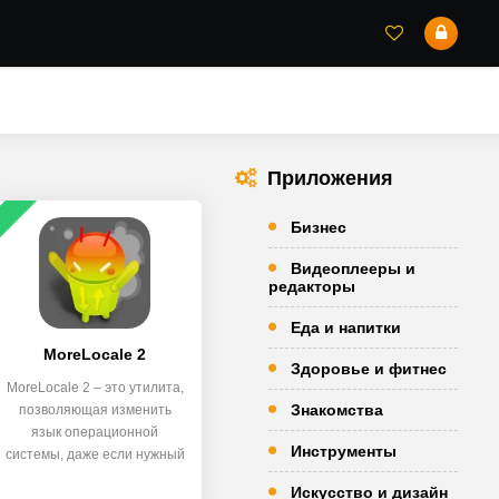
Приложения
Бизнес
Видеоплееры и
редакторы
Еда и напитки
MoreLocale 2
Здоровье и фитнес
MoreLocale 2 – это утилита,
Знакомства
позволяющая изменить
язык операционной
Инструменты
системы, даже если нужный
язык
Искусство и дизайн