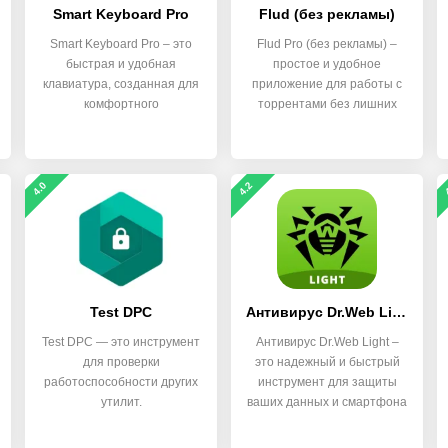
Smart Keyboard Pro
Flud (без рекламы)
Smart Keyboard Pro – это
Flud Pro (без рекламы) –
быстрая и удобная
простое и удобное
клавиатура, созданная для
приложение для работы с
комфортного
торрентами без лишних
использования на
отвлечений.
4.0
4.2
Test DPC
Антивирус Dr.Web Light
Test DPC — это инструмент
Антивирус Dr.Web Light –
для проверки
это надежный и быстрый
работоспособности других
инструмент для защиты
утилит.
ваших данных и смартфона
от