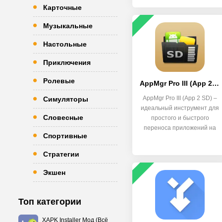
Карточные
Музыкальные
Настольные
Приключения
Ролевые
AppMgr Pro III (App 2 SD)
AppMgr Pro III (App 2 SD) –
Симуляторы
идеальный инструмент для
Словесные
простого и быстрого
переноса приложений на
Спортивные
Стратегии
Экшен
Топ категории
XAPK Installer Мод (Всё