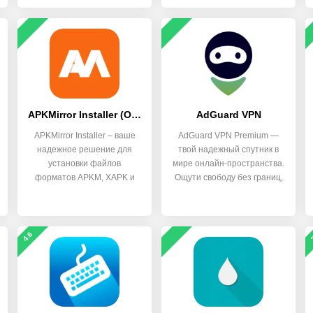
APKMirror Installer (Official)
AdGuard VPN
APKMirror Installer – ваше
AdGuard VPN Premium —
надежное решение для
твой надежный спутник в
установки файлов
мире онлайн-пространства.
форматов APKM, XAPK и
Ощути свободу без границ,
APKS на
4.6