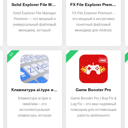
Solid Explorer File Manager
FX File Explorer Premium
Solid Explorer File Manager
FX File Explorer Premium –
Premium — это мощный и
это мощный и интуитивно
универсальный файловый
понятный файловый
менеджер, который
менеджер для Android,
который
3.0
Клавиатура ai.type и смайлики
Game Booster Pro
Клавиатура ai.type и
Game Booster Pro | Bug Fix &
смайлики – это
Lag Fix – это ваш надежный
интеллектуальная
помощник для оптимизации
клавиатура, которая
работы мобильного
предугадывает текст, чтобы