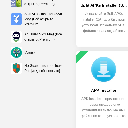
открыто, Premium)
Split APKs Installer (SAI)
Используйте Split APKs
Split APKs Installer (SAI)
Мод (Всё открыто,
Installer (SAI) для быстрой
Premium)
установки нескольких APK-
файлов и наслаждайтесь
AdGuard VPN Мод (Всё
открыто, Premium)
Magisk
NetGuard - no-root firewall
Pro [мод: всё открыто]
APK Installer
APK Installer – приложение,
позволяющее легко
устанавливать любые APK
файлы на ваше устройство.