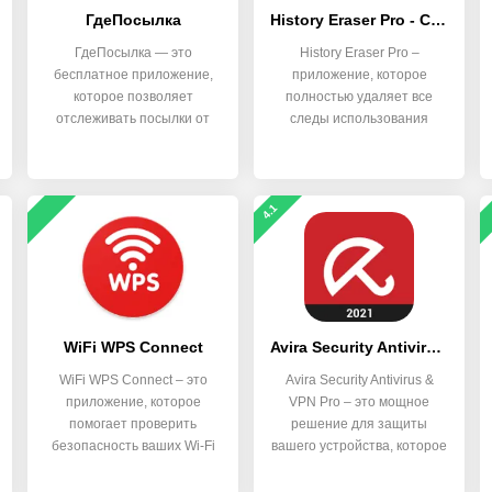
ГдеПосылка
History Eraser Pro - Clean up
ГдеПосылка — это
History Eraser Pro –
бесплатное приложение,
приложение, которое
которое позволяет
полностью удаляет все
отслеживать посылки от
следы использования
почтовых служб
вашего
4.1
WiFi WPS Connect
Avira Security Antivirus & VPN
WiFi WPS Connect – это
Avira Security Antivirus &
приложение, которое
VPN Pro – это мощное
помогает проверить
решение для защиты
безопасность ваших Wi-Fi
вашего устройства, которое