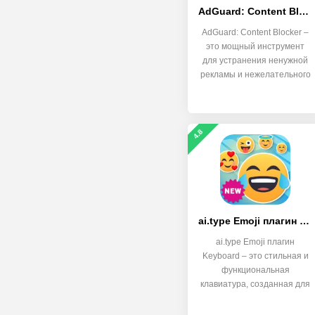
AdGuard: Content Blocker
AdGuard: Content Blocker –
это мощный инструмент
для устранения ненужной
рекламы и нежелательного
4.8
ai.type Emoji плагин Keyboard
ai.type Emoji плагин
Keyboard – это стильная и
функциональная
клавиатура, созданная для
тех, кто