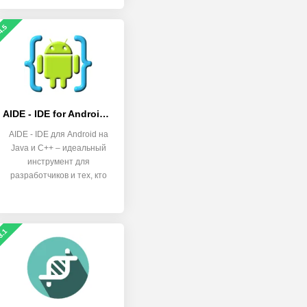
4.5
AIDE - IDE for Android Java C++
AIDE - IDE для Android на
Java и C++ – идеальный
инструмент для
разработчиков и тех, кто
хочет
3.1