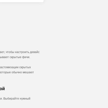
ает, чтобы настроить девайс
рывают скрытые фичи.
 кастомизации скрытых
, которые обычно мешают
ой
оли. Выбирайте нужный