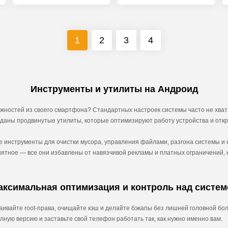
1
2
3
4
Инструменты и утилиты на Андроид
жностей из своего смартфона? Стандартных настроек системы часто не хват
озданы продвинутые утилиты, которые оптимизируют работу устройства и отк
е инструменты для очистки мусора, управления файлами, разгона системы и
иятное — все они избавлены от навязчивой рекламы и платных ограничений
аксимальная оптимизация и контроль над систем
аивайте root-права, очищайте кэш и делайте бэкапы без лишней головной б
лную версию и заставьте свой телефон работать так, как нужно именно вам.