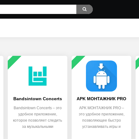
Bandsintown Concerts
APK МОНТАЖНИК PRO
Bandsintown Concerts – это
APK МОНТАЖНИК PRO –
удобное приложение,
это удобное приложение,
которое позволяет следить
позволяющее быстро
за музыкальными
устанавливать игры и
новинками
приложения в