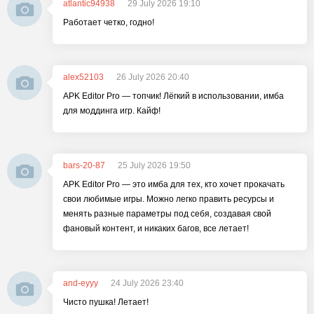
atlantic94938
29 July 2026 19:10
Работает четко, годно!
alex52103
26 July 2026 20:40
APK Editor Pro — топчик! Лёгкий в использовании, имба
для моддинга игр. Кайф!
bars-20-87
25 July 2026 19:50
APK Editor Pro — это имба для тех, кто хочет прокачать
свои любимые игры. Можно легко править ресурсы и
менять разные параметры под себя, создавая свой
фановый контент, и никаких багов, все летает!
and-eyyy
24 July 2026 23:40
Чисто пушка! Летает!