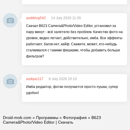
asdikhrg542
14 July 2026 11:30
Скачал B623 Camera&Photo/Video Editor, установил за
пару минут - всё залетело без проблем. Качество фото на
уровне, видео летает, действительно, имба. Все эффекты
работают, багов нет, кайф. Скажите, может, кто-нибудь
сталкивался с такими фишками, чтобы добавить больше
фильтров?
asdqaz117
8 July 2026 20:10
Имба редактор, фотки получается просто пушка, супер
удобно!
Droid-mob.com
»
Программы
»
Фотография
» B623
Camera&Photo/Video Editor | Скачать