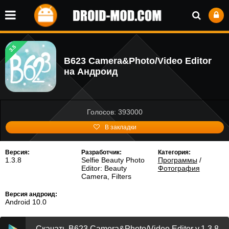
3.5
B623 Camera&Photo/Video Editor
на Андроид
Голосов: 393000
В закладки
Версия:
Разработчик:
Категория:
1.3.8
Selfie Beauty Photo
Программы
/
Editor: Beauty
Фотография
Camera, Filters
Версия андроид:
Android 10.0
Скачать B623 Camera&Photo/Video Editor v.1.3.8