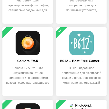
инструмент для
востребованных
редактирования фотографий,
фоторедакторов для
специально созданный для
мобильных устройств,
работы с
обладающий широкими
3.6
Camera FV-5
B612 – Best Free Camera & Photo/Video Editor
Camera FV-5 Pro – это
B612 – идеальное
интуитивно понятное
приложение для любителей
приложение для фотосъёмки,
селфи и фильтров, которые
позволяющее настраивать все
хотят запечатлеть каждый
момент.