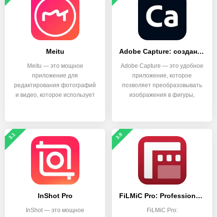
Meitu
Adobe Capture: создание узоров и векторной графики
Meitu — это мощное
Adobe Capture — это удобное
приложение для
приложение, которое
редактирования фотографий
позволяет преобразовывать
и видео, которое использует
изображения в фигуры,
3.1
3.9
InShot Pro
FiLMiC Pro: Professional HD Manual Video Camera
InShot — это мощное
FiLMiC Pro: