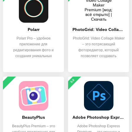
Polarr
PhotoGrid: Video Collage Maker
Polarr Pro – удобное
PhotoGrid: Video Collage Maker
приложение для
– это потрясающий
редактирования фото и
фоторедактор, который
создания уникальных
позволяет создавать
пресетов для
5.0
BeautyPlus
Adobe Photoshop Express
BeautyPlus Premium – это
Adobe Photoshop Express