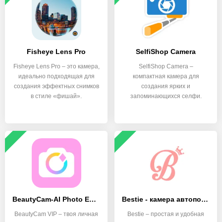
Fisheye Lens Pro
SelfiShop Camera
Fisheye Lens Pro – это камера,
SelfiShop Camera –
идеально подходящая для
компактная камера для
создания эффектных снимков
создания ярких и
в стиле «фишай».
запоминающихся селфи.
BeautyCam-AI Photo Editor
Bestie - камера автопортретов
BeautyCam VIP – твоя личная
Bestie – простая и удобная