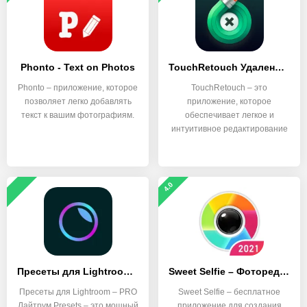
Phonto - Text on Photos
TouchRetouch Удаление объектов
Phonto – приложение, которое
TouchRetouch – это
позволяет легко добавлять
приложение, которое
текст к вашим фотографиям.
обеспечивает легкое и
интуитивное редактирование
фотографий.
4.0
Пресеты для Lightroom – PRO Лайтрум Presets
Sweet Selfie – Фоторедактор, камера фото эффекты
Пресеты для Lightroom – PRO
Sweet Selfie – бесплатное
Лайтрум Presets – это мощный
приложение для создания