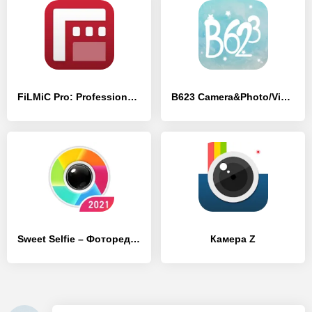
FiLMiC Pro: Professional HD Manual Video Camera
B623 Camera&Photo/Video Editor
Sweet Selfie – Фоторедактор, камера фото эффекты
Камера Z