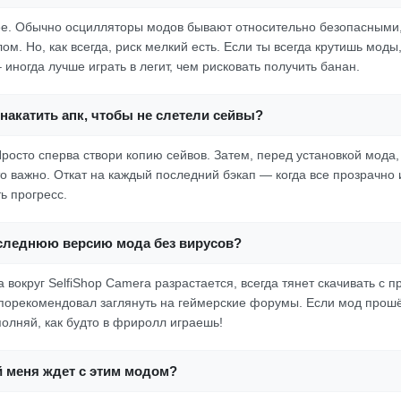
нее. Обычно осцилляторы модов бывают относительно безопасными,
м. Но, как всегда, риск мелкий есть. Если ты всегда крутишь моды
 иногда лучше играть в легит, чем рисковать получить банан.
накатить апк, чтобы не слетели сейвы?
Просто сперва створи копию сейвов. Затем, перед установкой мода,
о важно. Откат на каждый последний бэкап — когда все прозрачно и
ь прогресс.
оследнюю версию мода без вирусов?
 вокруг SelfiShop Camera разрастается, всегда тянет скачивать с 
 порекомендовал заглянуть на геймерские форумы. Если мод прошё
полняй, как будто в фриролл играешь!
й меня ждет с этим модом?