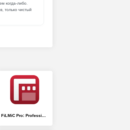
ем когда-либо.
, только чистый
FiLMiC Pro: Professional HD Manual Video Camera