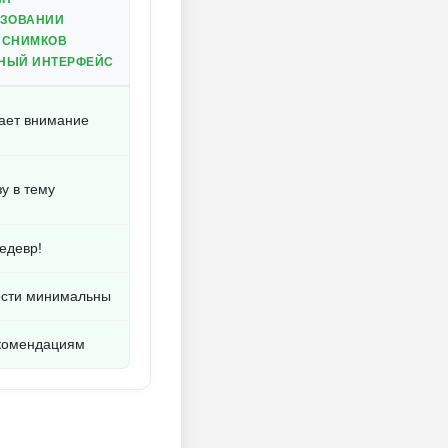
ЬЗОВАНИИ
 СНИМКОВ
НЫЙ ИНТЕРФЕЙС
кает внимание
у в тему
едевр!
ости минимальны
екомендациям