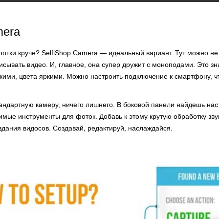
mera
отки круче? SelfiShop Camera — идеальный вариант. Тут можно не
исывать видео. И, главное, она супер дружит с моноподами. Это зна
ткими, цвета яркими. Можно настроить подключение к смартфону, ч
андартную камеру, ничего лишнего. В боковой панели найдешь нас
мые инструменты для фоток. Добавь к этому крутую обработку звук
здания видосов. Создавай, редактируй, наслаждайся.