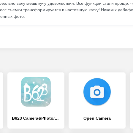
реально залутаешь кучу удовольствия. Все функции стали проще, ч
есс съемки трансформируется в настоящую катку! Никаких дебафов
венных фото.
B623 Camera&Photo/Video Editor
Open Camera