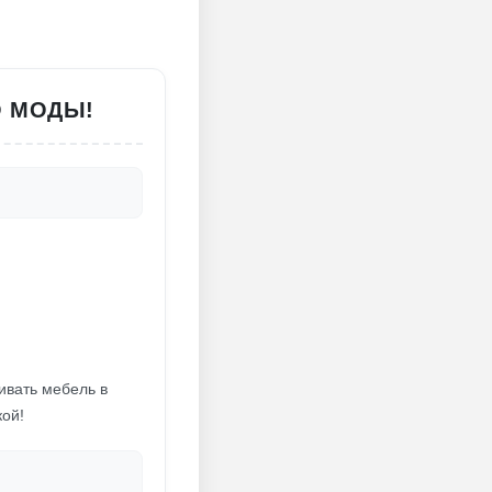
О МОДЫ!
ивать мебель в
кой!