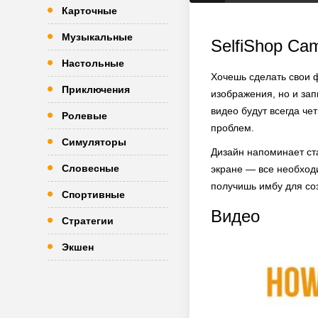
Карточные
Музыкальные
SelfiShop Ca
Настольные
Хочешь сделать свои ф
Приключения
изображения, но и зап
видео будут всегда че
Ролевые
проблем.
Симуляторы
Дизайн напоминает ст
Словесные
экране — все необходи
получишь имбу для со
Спортивные
Видео
Стратегии
Экшен