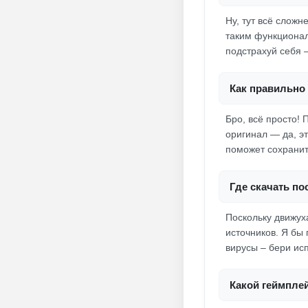
Ну, тут всё слож
таким функционало
подстрахуй себя –
Как правильно 
Бро, всё просто! 
оригинал — да, эт
поможет сохранит
Где скачать п
Поскольку движуха
источников. Я бы
вирусы – бери ис
Какой геймпле