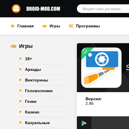
Главная
Игры
Программы
Игры
3.3
18+
Аркады
Викторины
Головоломки
Версия:
Гонки
2.86
Казино
Казуальные