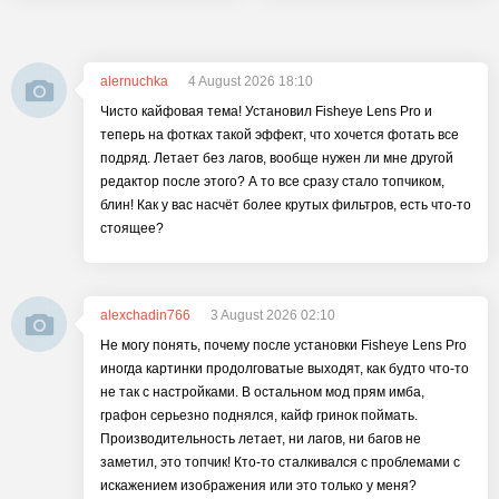
alernuchka
4 August 2026 18:10
Чисто кайфовая тема! Установил Fisheye Lens Pro и
теперь на фотках такой эффект, что хочется фотать все
подряд. Летает без лагов, вообще нужен ли мне другой
редактор после этого? А то все сразу стало топчиком,
блин! Как у вас насчёт более крутых фильтров, есть что-то
стоящее?
alexchadin766
3 August 2026 02:10
Не могу понять, почему после установки Fisheye Lens Pro
иногда картинки продолговатые выходят, как будто что-то
не так с настройками. В остальном мод прям имба,
графон серьезно поднялся, кайф гринок поймать.
Производительность летает, ни лагов, ни багов не
заметил, это топчик! Кто-то сталкивался с проблемами с
искажением изображения или это только у меня?