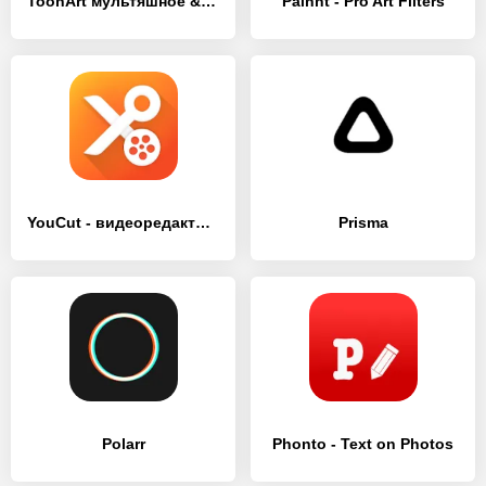
ToonArt мультяшное & арт фото
Painnt - Pro Art Filters
YouCut - видеоредактор, монтаж
Prisma
Polarr
Phonto - Text on Photos