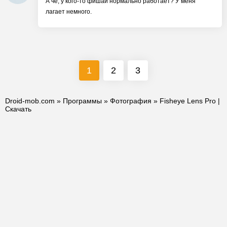
А чё, у кого-то фишай нормально работает? У меня
лагает немного.
1
2
3
Droid-mob.com
»
Программы
»
Фотография
» Fisheye Lens Pro |
Скачать