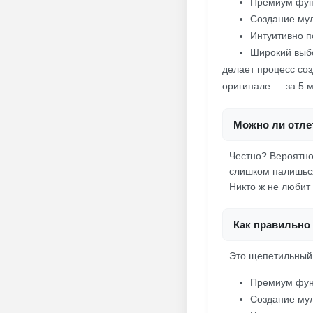
Премиум фун
Создание мул
Интуитивно п
Широкий выб
делает процесс соз
оригинале — за 5 м
Можно ли отлет
Честно? Вероятнос
слишком палишься
Никто ж не любит 
Как правильно 
Это щепетильный 
Премиум фун
Создание мул