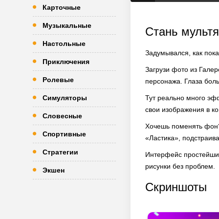
Карточные
Музыкальные
Стань мульт
Настольные
Задумывался, как пока
Приключения
Загрузи фото из Гале
Ролевые
персонажа. Глаза бол
Симуляторы
Тут реально много эф
свои изображения в ко
Словесные
Хочешь поменять фон?
Спортивные
«Ластика», подстраива
Стратегии
Интерфейс простейший
рисунки без проблем.
Экшен
Скриншоты