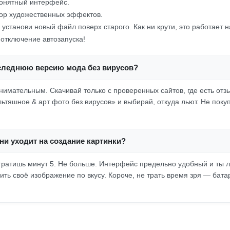
онятный интерфейс.
ор художественных эффектов.
 установи новый файл поверх старого. Как ни крути, это работает 
 отключение автозапуска!
оследнюю версию мода без вирусов?
имательным. Скачивай только с проверенных сайтов, где есть отзы
льтяшное & арт фото без вирусов» и выбирай, откуда льют. Не поку
ни уходит на создание картинки?
отратишь минут 5. Не больше. Интерфейс предельно удобный и ты 
ть своё изображение по вкусу. Короче, не трать время зря — бата