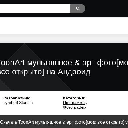
ToonArt мультяшное & арт фото[мо
всё открыто] на Андроид
Разработчик:
Категория:
Lyrebird Studios
Программы
/
Фотография
Скачать ToonArt мультяшное & арт фото[мод: всё открыто] v.