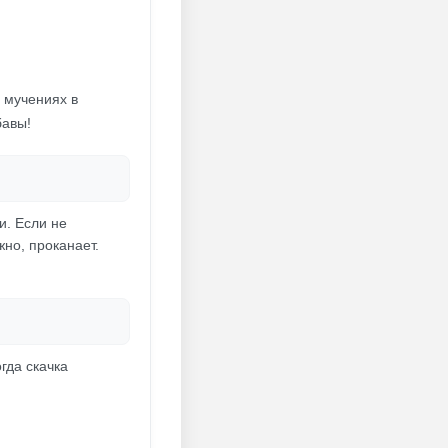
 мучениях в
бавы!
и. Если не
но, проканает.
гда скачка