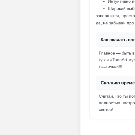
Интуитивно п
Широкий выб
завершится, просто
да, не забывай про
Как скачать п
Главное — быть вн
гугли «ToonArt му
ласточкой!!!
Сколько време
Считай, что ты п
полностью настрои
святое!