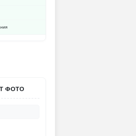
ания
Т ФОТО