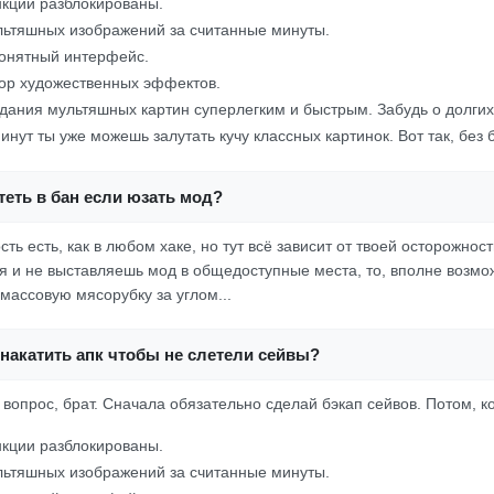
кции разблокированы.
ьтяшных изображений за считанные минуты.
онятный интерфейс.
ор художественных эффектов.
дания мультяшных картин суперлегким и быстрым. Забудь о долгих
инут ты уже можешь залутать кучу классных картинок. Вот так, без 
еть в бан если юзать мод?
ть есть, как в любом хаке, но тут всё зависит от твоей осторожност
 и не выставляешь мод в общедоступные места, то, вполне возмож
массовую мясорубку за углом...
накатить апк чтобы не слетели сейвы?
вопрос, брат. Сначала обязательно сделай бэкап сейвов. Потом, ко
кции разблокированы.
ьтяшных изображений за считанные минуты.