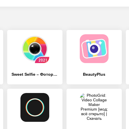
Sweet Selfie – Фоторедактор, камера фото эффекты
BeautyPlus