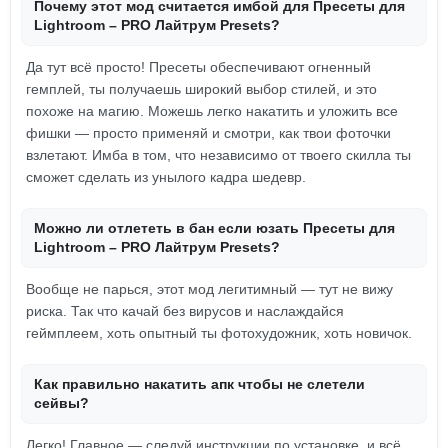
Почему этот мод считается имбой для Пресеты для
Lightroom – PRO Лайтрум Presets?
Да тут всё просто! Пресеты обеспечивают огненный
гемплей, ты получаешь широкий выбор стилей, и это
похоже на магию. Можешь легко накатить и уложить все
фишки — просто применяй и смотри, как твои фоточки
взлетают. Имба в том, что независимо от твоего скилла ты
сможет сделать из унылого кадра шедевр.
Можно ли отлететь в бан если юзать Пресеты для
Lightroom – PRO Лайтрум Presets?
Вообще не парься, этот мод легитимный — тут не вижу
риска. Так что качай без вирусов и наслаждайся
геймплеем, хоть опытный ты фотохудожник, хоть новичок.
Как правильно накатить апк чтобы не слетели
сейвы?
Легко! Главное — следуй инструкции по установке, и всё