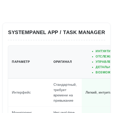
SYSTEMPANEL APP / TASK MANAGER
ИНТУИТИВ
ОТСЛЕЖИ
ПАРАМЕТР
ОРИГИНАЛ
УПРАВЛЕ
ДЕТАЛЬНА
ВОЗМОЖН
Стандартный,
требует
Интерфейс
Легкий, интуити
времени на
привыкание
Мониторинг
Нет real-time