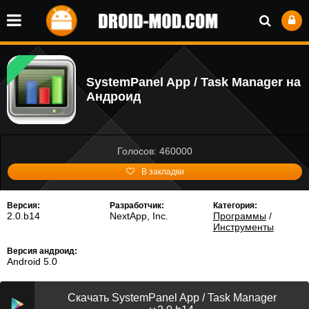
SystemPanel App / Task Manager на
Андроид
Голосов: 460000
В закладки
Версия:
Разработчик:
Категория:
2.0.b14
NextApp, Inc.
Программы
/
Инструменты
Версия андроид:
Android 5.0
Скачать SystemPanel App / Task Manager