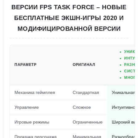
ВЕРСИИ FPS TASK FORCE – НОВЫЕ
БЕСПЛАТНЫЕ ЭКШН-ИГРЫ 2020 И
МОДИФИЦИРОВАННОЙ ВЕРСИИ
УНИКА
ИНТУИ
ПАРАМЕТР
ОРИГИНАЛ
РАЗНО
СИСТЕ
МНОГО
Механика геймплея
Стандартная
Уникальная,
Управление
Сложное
Интуитивно 
Игровые режимы
Ограниченные
Широкий выб
Прокачка персонажа
Минимальная
Разнообразн