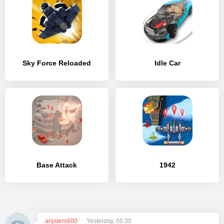
Sky Force Reloaded
Idle Car
Base Attack
1942
arijaters600
Yesterday, 05:30