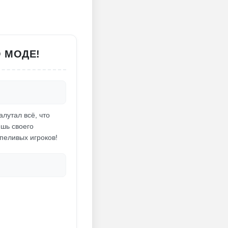
О МОДЕ!
лутал всё, что
ешь своего
пеливых игроков!