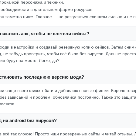
рокачкой персонажа и техники.
необходимости в длительном фарме ресурсов.
бан заметно ниже. Главное — не разгуляться слишком сильно и не п
накатить апк, чтобы не слетели сейвы?
аходи в настройки и создавай резервную копию сейвов. Затем сними
, не забудь проверить, чтобы всё было без вирусов. Дальше просто
ия будут на месте. Легко, да?
установить последнюю версию мода?
ии чаще всего фиксят баги и добавляют новые фишки. Короче гово
без зависаний и проблем, обновляйся постоянно. Также это защит
косяков.
д на android без вирусов?
е всё так сложно! Просто ищи проверенные сайты и читай отзывы. 