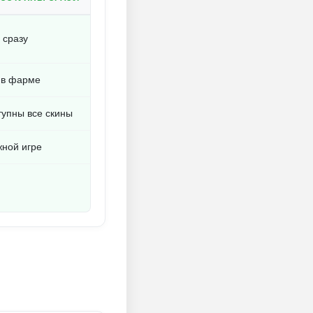
 сразу
 в фарме
тупны все скины
жной игре