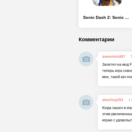
Sonic Dash 2: Sonic Boom Run
Комментарии
aseevreno887
Залетел на мод F
теперь игра совсе
мне, такой кач п
alexchug393
1 
Когда зашел в иг
этим увеличенным
играю с удовольс