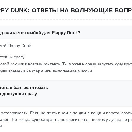
PPY DUNK: ОТВЕТЫ НА ВОЛНУЮЩИЕ ВОП
д считается имбой для Flappy Dunk?
сто! Flappy Dunk
ступны сразу.
лотой ключик к новому контенту. Ты можешь сразу залутать кучу кру
 кучу времени на фарм или выполнение миссий.
еть в бан, если юзать
 доступны сразу.
т осторожности. Если не лезть в какие-то дикие вещи и просто юзат
ален. Но всегда существует шанс словить бан, поэтому лучше не р
м.