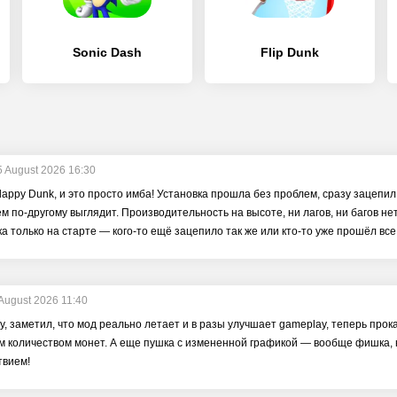
Sonic Dash
Flip Dunk
5 August 2026 16:30
lappy Dunk, и это просто имба! Установка прошла без проблем, сразу зацепи
м по-другому выглядит. Производительность на высоте, ни лагов, ни багов нет,
ока только на старте — кого-то ещё зацепило так же или кто-то уже прошёл вс
August 2026 11:40
ру, заметил, что мод реально летает и в разы улучшает gameplay, теперь прок
 количеством монет. А еще пушка с измененной графикой — вообще фишка, ни
твием!