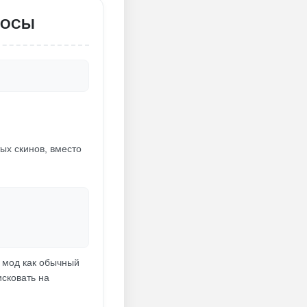
РОСЫ
тых скинов, вместо
ь мод как обычный
исковать на