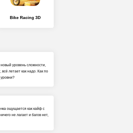
Bike Racing 3D
л новый уровень сложности,
 всё летает как надо. Как по
е уровни?
ачка ощущается как кайф с
чего не лагает и багов нет,