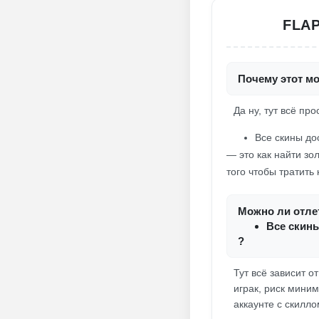
FLA
Почему этот мо
Да ну, тут всё про
Все скины до
— это как найти зо
того чтобы тратить
Можно ли отлет
Все скины
?
Тут всё зависит о
играк, риск миним
аккаунте с скилло