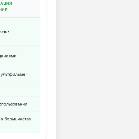
МАЦИЯ
НИЕ
рочек
даниями
мультфильме!
использовании
на большинстве