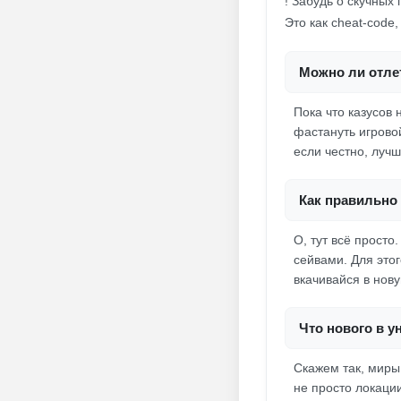
! Забудь о скучных
Это как cheat-code
Можно ли отлет
Пока что казусов 
фастануть игрово
если честно, лучш
Как правильно 
О, тут всё прост
сейвами. Для это
вкачивайся в нов
Что нового в у
Скажем так, миры
не просто локаци