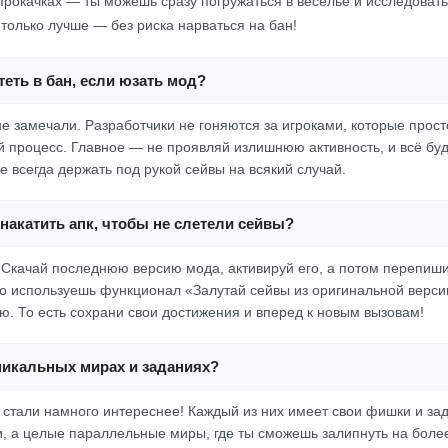
 прокачках — ты можешь сразу погружаться в веселье и исследовать 
, только лучше — без риска нарваться на бан!
еть в бан, если юзать мод?
не замечали. Разработчики не гоняются за игроками, которые прост
й процесс. Главное — не проявляй излишнюю активность, и всё буде
е всегда держать под рукой сейвы на всякий случай.
накатить апк, чтобы не слетели сейвы?
о. Скачай последнюю версию мода, активируй его, а потом перепиш
го используешь функционал «Залутай сейвы из оригинальной верси
ую. То есть сохрани свои достижения и вперед к новым вызовам!
никальных мирах и заданиях?
 стали намного интереснее! Каждый из них имеет свои фишки и зада
и, а целые параллельные миры, где ты сможешь залипнуть на боле