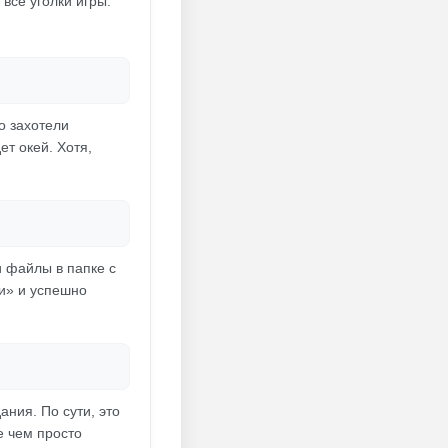
все уголки игры.
о захотели
т окей. Хотя,
и файлы в папке с
и» и успешно
ния. По сути, это
е чем просто