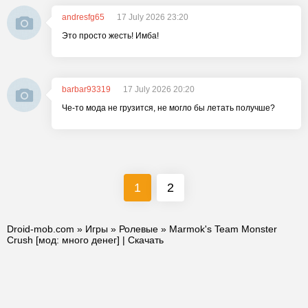
andresfg65
17 July 2026 23:20
Это просто жесть! Имба!
barbar93319
17 July 2026 20:20
Че-то мода не грузится, не могло бы летать получше?
1
2
Droid-mob.com
»
Игры
»
Ролевые
» Marmok's Team Monster
Crush [мод: много денег] | Скачать