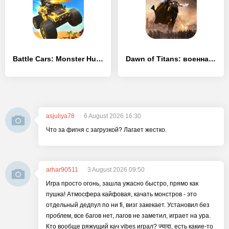
Battle Cars: Monster Hunter
Dawn of Titans: военная РПГ-стратегия
asjuliya78
6 August 2026 16:30
Что за фигня с загрузкой? Лагает жестко.
arhar90511
3 August 2026 09:50
Игра просто огонь, зашла ужасно быстро, прямо как
пушка! Атмосфера кайфовая, качать монстров - это
отдельный дедпул по ни fi, визг закекает. Установил без
проблем, все багов нет, лагов не заметил, играет на ура.
Кто вообще ряжущий кач vibes играл? ज्यादा, есть какие-то