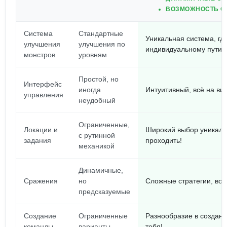
ВОЗМОЖНОСТЬ С
Система
Стандартные
Уникальная система, гд
улучшения
улучшения по
индивидуальному пути
монстров
уровням
Простой, но
Интерфейс
иногда
Интуитивный, всё на вид
управления
неудобный
Ограниченные,
Локации и
Широкий выбор уникальн
с рутинной
задания
проходить!
механикой
Динамичные,
Сражения
но
Сложные стратегии, во
предсказуемые
Создание
Ограниченные
Разнообразие в создани
команды
варианты
тебя!