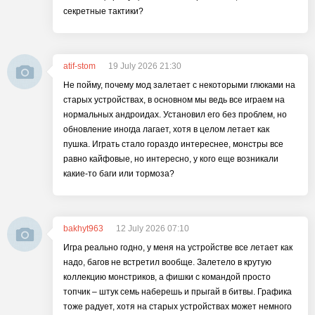
секретные тактики?
atif-stom
19 July 2026 21:30
Не пойму, почему мод залетает с некоторыми глюками на
старых устройствах, в основном мы ведь все играем на
нормальных андроидах. Установил его без проблем, но
обновление иногда лагает, хотя в целом летает как
пушка. Играть стало гораздо интереснее, монстры все
равно кайфовые, но интересно, у кого еще возникали
какие-то баги или тормоза?
bakhyt963
12 July 2026 07:10
Игра реально годно, у меня на устройстве все летает как
надо, багов не встретил вообще. Залетело в крутую
коллекцию монстриков, а фишки с командой просто
топчик – штук семь наберешь и прыгай в битвы. Графика
тоже радует, хотя на старых устройствах может немного