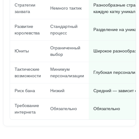
Стратегии
Разнообразные страте
Немного тактик
захвата
каждую катку уникаль
Развитие
Стандартный
Разделение на уникал
королевства
процесс
Ограниченный
Юниты
Широкое разнообрази
выбор
Тактические
Минимум
Глубокая персонализа
возможности
персонализации
Риск бана
Низкий
Средний — зависит о
Требование
Обязательно
Обязательно
интернета