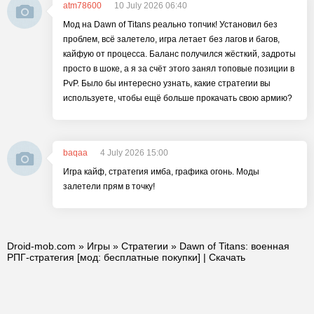
atm78600
10 July 2026 06:40
Мод на Dawn of Titans реально топчик! Установил без
проблем, всё залетело, игра летает без лагов и багов,
кайфую от процесса. Баланс получился жёсткий, задроты
просто в шоке, а я за счёт этого занял топовые позиции в
PvP. Было бы интересно узнать, какие стратегии вы
используете, чтобы ещё больше прокачать свою армию?
baqaa
4 July 2026 15:00
Игра кайф, стратегия имба, графика огонь. Моды
залетели прям в точку!
Droid-mob.com
»
Игры
»
Стратегии
» Dawn of Titans: военная
РПГ-стратегия [мод: бесплатные покупки] | Скачать