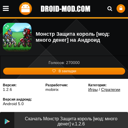
4.9
Монстр Защита король [мод:
много денег] на Андроид
Голосов: 270000
В закладки
Версия:
Разработчик:
Категория:
1.2.6
mobirix
Игры
/
Стратегии
Версия андроид:
Android 5.0
Скачать Монстр Защита король [мод: много
денег] v.1.2.6