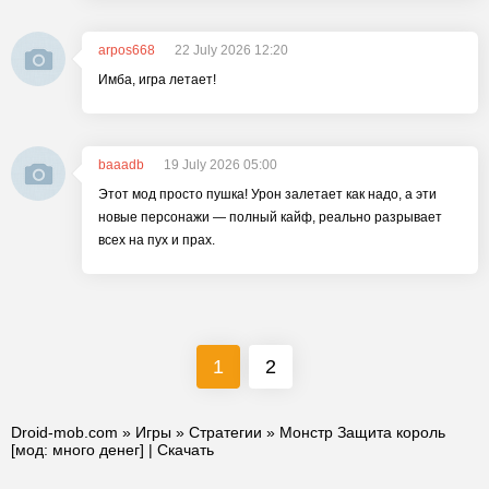
arpos668
22 July 2026 12:20
Имба, игра летает!
baaadb
19 July 2026 05:00
Этот мод просто пушка! Урон залетает как надо, а эти
новые персонажи — полный кайф, реально разрывает
всех на пух и прах.
1
2
Droid-mob.com
»
Игры
»
Стратегии
» Монстр Защита король
[мод: много денег] | Скачать