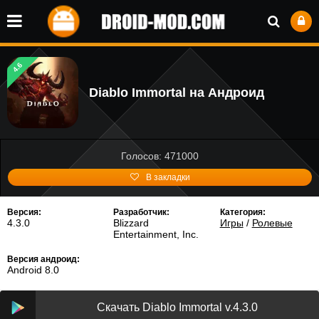
4.6
Diablo Immortal на Андроид
Голосов: 471000
В закладки
Версия:
Разработчик:
Категория:
4.3.0
Blizzard
Игры
/
Ролевые
Entertainment, Inc.
Версия андроид:
Android 8.0
Скачать Diablo Immortal v.4.3.0