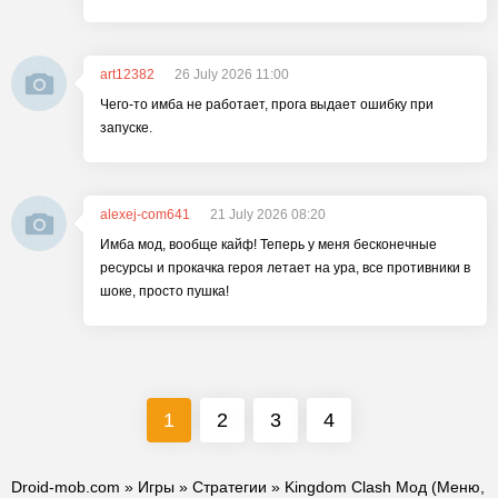
art12382
26 July 2026 11:00
Чего-то имба не работает, прога выдает ошибку при
запуске.
alexej-com641
21 July 2026 08:20
Имба мод, вообще кайф! Теперь у меня бесконечные
ресурсы и прокачка героя летает на ура, все противники в
шоке, просто пушка!
1
2
3
4
Droid-mob.com
»
Игры
»
Стратегии
» Kingdom Clash Мод (Меню,