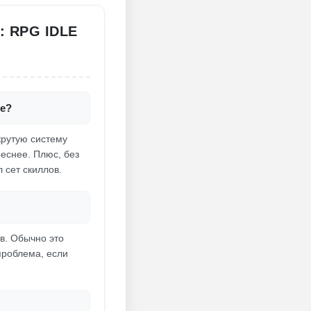
 RPG IDLE
me?
крутую систему
еснее. Плюс, без
 сет скиллов.
в. Обычно это
 проблема, если