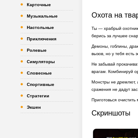
Карточные
Охота на тва
Музыкальные
Настольные
Ты — храбрый охотник
берись за лучшее снар
Приключения
Демоны, гоблины, драк
Ролевые
вызов, но у тебя есть 
Симуляторы
Не забывай прокачиват
врагам. Комбинируй о
Словесные
Монстры не дремлют, 
Спортивные
сражения не дадут зас
Стратегии
Приготовься очистить 
Экшен
Скриншоты