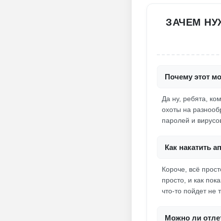
ЗАЧЕМ НУ
Почему этот мо
Да ну, ребята, к
охоты на разнооб
паролей и вирусо
Как накатить а
Короче, всё прос
просто, и как пок
что-то пойдет не т
Можно ли отлет