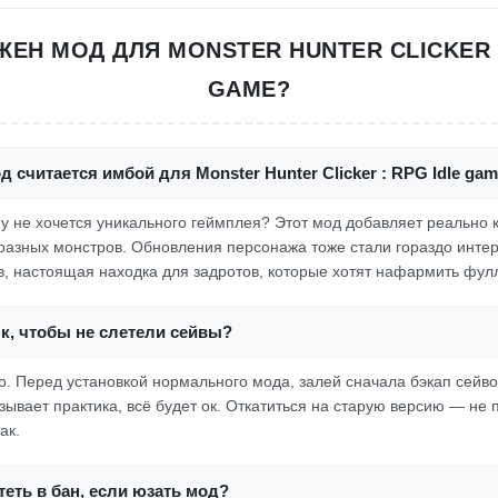
ЖЕН МОД ДЛЯ MONSTER HUNTER CLICKER :
GAME?
д считается имбой для Monster Hunter Clicker : RPG Idle ga
ому не хочется уникального геймплея? Этот мод добавляет реально 
разных монстров. Обновления персонажа тоже стали гораздо интер
в, настоящая находка для задротов, которые хотят нафармить фулл
пк, чтобы не слетели сейвы?
то. Перед установкой нормального мода, залей сначала бэкап сейво
азывает практика, всё будет ок. Откатиться на старую версию — не
ак.
еть в бан, если юзать мод?