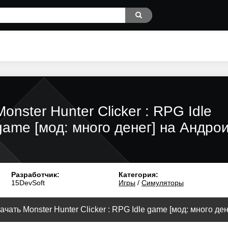
Monster Hunter Clicker : RPG Idle
game [мод: много денег] на Андро
Разработчик:
Категория:
15DevSoft
Игры
/
Симуляторы
ачать Monster Hunter Clicker : RPG Idle game [мод: много дене