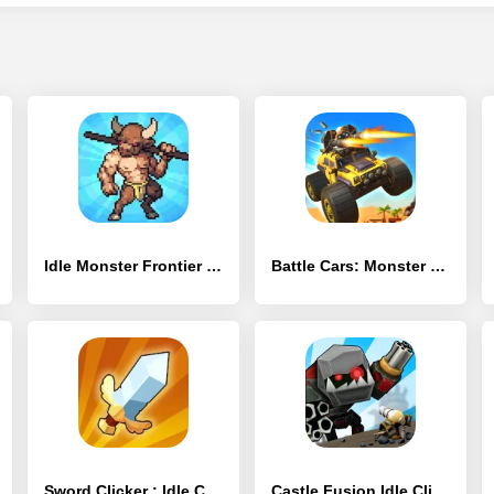
Idle Monster Frontier – team rpg collecting game
Battle Cars: Monster Hunter
Sword Clicker : Idle Clicker
Castle Fusion Idle Clicker