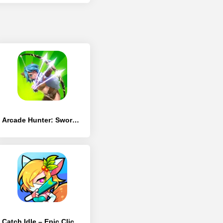
Arcade Hunter: Sword, Gun, and Magic
Catch Idle – Epic Clicker RPG