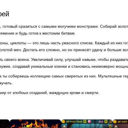
рей
, готовый сразиться с самыми могучими монстрами. Собирай золото
яжение и будь готов к жестоким битвам.
оны, циклопы — это лишь часть ужасного списка. Каждый из них го
золотой меч. Достать его сложно, но он принесёт удачу и больше зо
ь своего воина. Увеличивай силу, улучшай навыки, чтобы раздават
ружие, создавай уникальные клинки и становись неимоверно мощн
а ты собираешь коллекцию самых свирепых из них. Мультяшные г
кучать.
мир от злобных созданий, жаждущих крови и смерти.