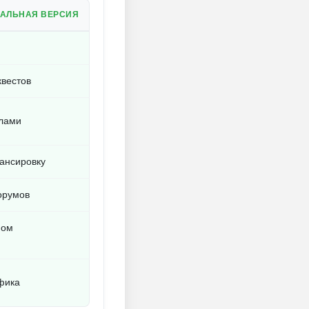
НАЛЬНАЯ ВЕРСИЯ
квестов
ллами
ансировку
орумов
ном
афика