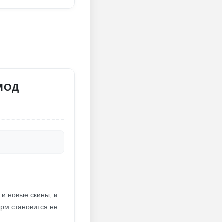
 МОД
Я
 и новые скины, и
рм становится не