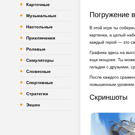
Карточные
Погружение в
Музыкальные
Настольные
В этой игре ты собере
картинка, а целый наб
Приключения
каждый герой — это св
Ролевые
Графика здесь на выс
еще мощнее. Ты можеш
Симуляторы
гильдии с друзьями, с
Словесные
После каждого сражен
Спортивные
повышенным уровнем. 
Стратегии
Скриншоты
Экшен