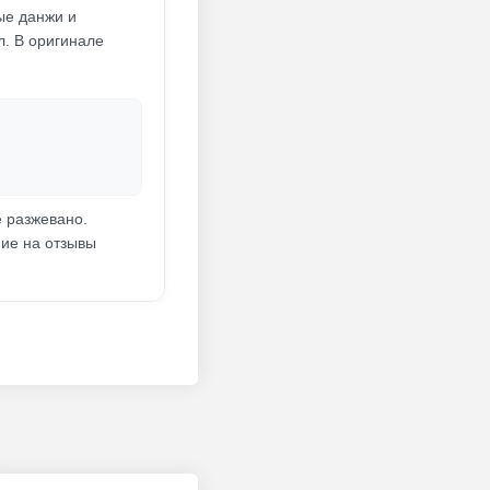
ые данжи и
л. В оригинале
ё разжевано.
ние на отзывы