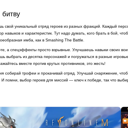
 битву
шь свой уникальный отряд героев из разных фракций. Каждый перс
ор навыков и характеристик. Тут надо думать, кого брать в бой, что
оеобразная имба, как в Smashing The Battle.
оте, а спецэффекты просто взрывные. Улучшаешь навыки своих вои
ь выбрать из десятка персонажей и погружаться в разные игровы
ражайтесь вместе против крутых противников, это жесть!
ия собирай трофеи и прокачивай отряд. Улучшай снаряжение, чтобы
И помни, выбор героев для миссий — ключ к победе, так что выби