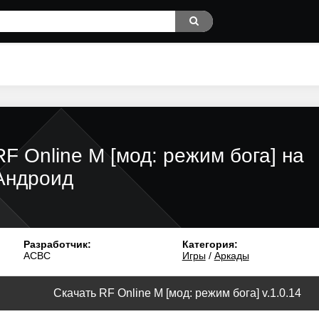
RF Online M [мод: режим бога] на
Андроид
Разработчик:
Категория:
ACBC
Игры
/
Аркады
Скачать RF Online M [мод: режим бога] v.1.0.14