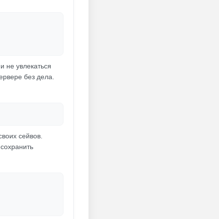
и не увлекаться
ервере без дела.
своих сейвов.
 сохранить