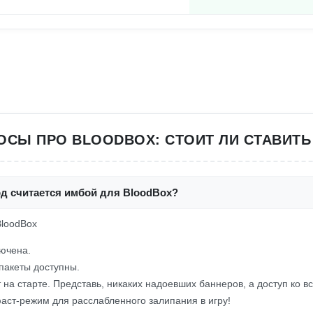
ОСЫ ПРО BLOODBOX: СТОИТ ЛИ СТАВИТЬ
од считается имбой для BloodBox?
BloodBox
ючена.
пакеты доступны.
т на старте. Представь, никаких надоевших баннеров, а доступ ко вс
аст-режим для расслабленного залипания в игру!