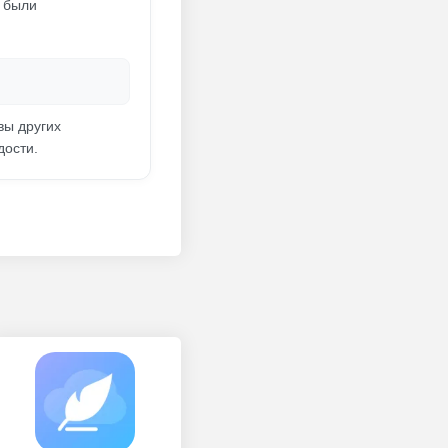
е были
вы других
дости.