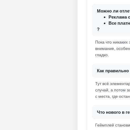
Можно ли отлет
Реклама 
Все плат
?
Пока что никаких 
внимание, особенн
гладко.
Как правильно 
Тут всё элемента
случай, а потом 
с места, где оста
Что нового в г
Геймплей станови