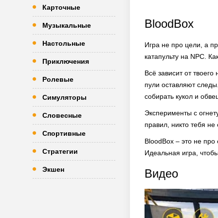
Карточные
BloodBox
Музыкальные
Настольные
Игра не про цели, а п
катапульту на NPC. Как
Приключения
Всё зависит от твоего
Ролевые
пули оставляют следы
собирать кукол и обве
Симуляторы
Эксперименты с огнету
Словесные
правил, никто тебя не 
Спортивные
BloodBox – это не про
Стратегии
Идеальная игра, чтобы
Экшен
Видео