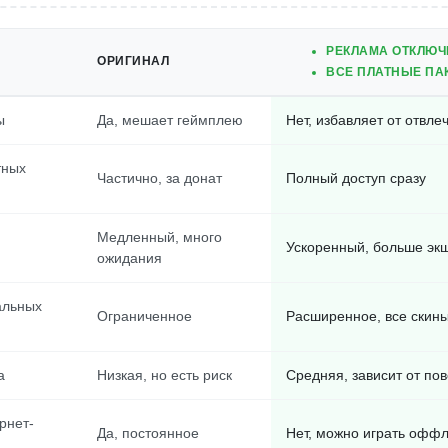
РЕКЛАМА ОТКЛЮЧ
ОРИГИНАЛ
ВСЕ ПЛАТНЫЕ ПА
ы
Да, мешает геймплею
Нет, избавляет от отвле
тных
Частично, за донат
Полный доступ сразу
Медленный, много
Ускоренный, больше эк
ожидания
альных
Ограниченное
Расширенное, все скины
а
Низкая, но есть риск
Средняя, зависит от по
рнет-
Да, постоянное
Нет, можно играть офф