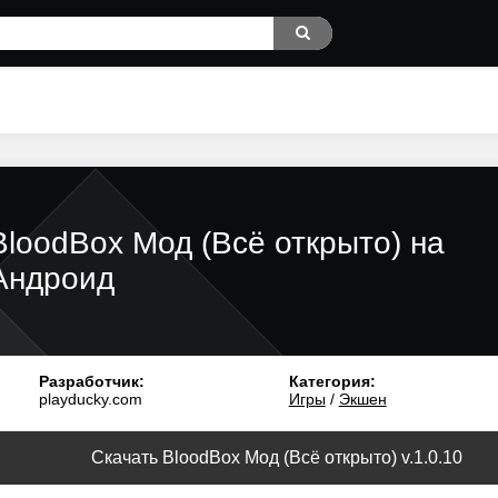
BloodBox Мод (Всё открыто) на
Андроид
Разработчик:
Категория:
playducky.com
Игры
/
Экшен
Скачать BloodBox Мод (Всё открыто) v.1.0.10