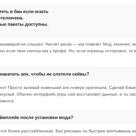
еть в бан если юзать
отключена.
ные пакеты доступны.
зашкваров не слышал. Насчёт риска — как повезёт. Мод, конечно, 
о если твои скиллы как у профи. Но, если играешь осторожно, то 
накатить апк, чтобы не слетели сейвы?
рно! Просто заливай новенький апк поверх оригинала. Сделай бэкап
запускай. Обычно интерфейс игры сам восстановит данные, и ты с
новился.
еймплейе после установки мода?
тся более расслабленным. Без рекламы ты быстрее впитываешь ко