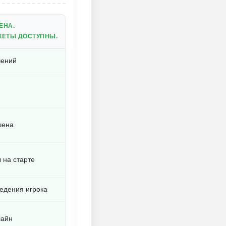
ЕНА.
КЕТЫ ДОСТУПНЫ.
чений
шена
 на старте
ведения игрока
лайн