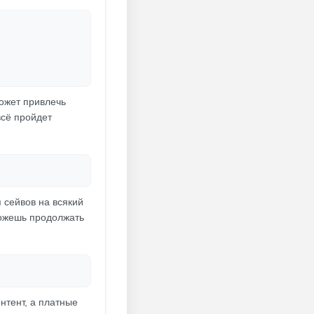
может привлечь
всё пройдет
 сейвов на всякий
можешь продолжать
нтент, а платные