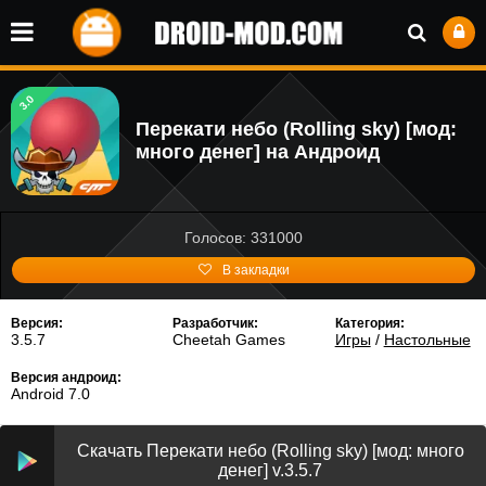
3.0
Перекати небо (Rolling sky) [мод:
много денег] на Андроид
Голосов: 331000
В закладки
Версия:
Разработчик:
Категория:
3.5.7
Cheetah Games
Игры
/
Настольные
Версия андроид:
Android 7.0
Скачать Перекати небо (Rolling sky) [мод: много
денег] v.3.5.7