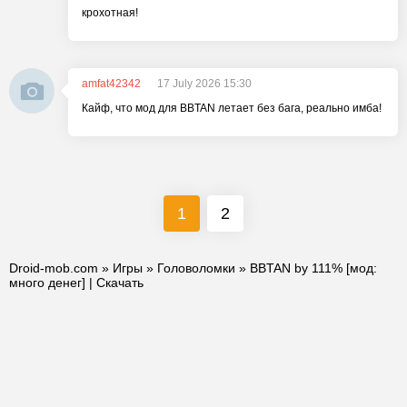
крохотная!
amfat42342
17 July 2026 15:30
Кайф, что мод для BBTAN летает без бага, реально имба!
1
2
Droid-mob.com
»
Игры
»
Головоломки
» BBTAN by 111% [мод:
много денег] | Скачать