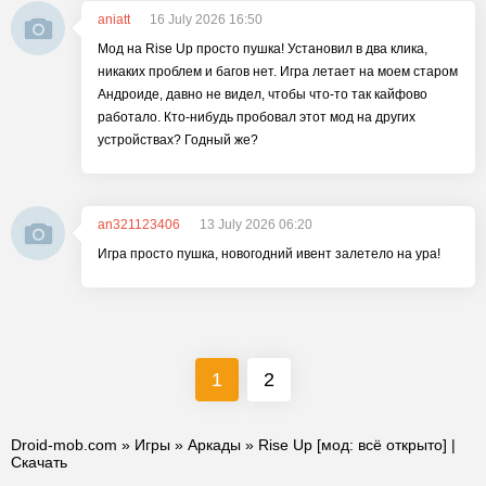
aniatt
16 July 2026 16:50
Мод на Rise Up просто пушка! Установил в два клика,
никаких проблем и багов нет. Игра летает на моем старом
Андроиде, давно не видел, чтобы что-то так кайфово
работало. Кто-нибудь пробовал этот мод на других
устройствах? Годный же?
an321123406
13 July 2026 06:20
Игра просто пушка, новогодний ивент залетело на ура!
1
2
Droid-mob.com
»
Игры
»
Аркады
» Rise Up [мод: всё открыто] |
Скачать