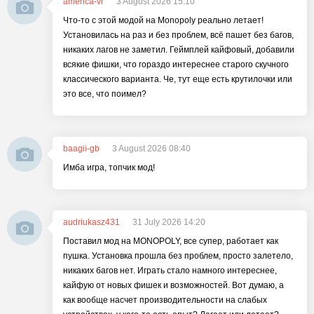
america-vr
3 August 2026 15:10
Что-то с этой модой на Monopoly реально летает!
Установилась на раз и без проблем, всё пашет без багов,
никаких лагов не заметил. Геймплей кайфовый, добавили
всякие фишки, что гораздо интереснее старого скучного
классического варианта. Че, тут еще есть крутилочки или
это все, что поимел?
baagii-gb
3 August 2026 08:40
Имба игра, топчик мод!
audriukasz431
31 July 2026 14:20
Поставил мод на MONOPOLY, все супер, работает как
пушка. Установка прошла без проблем, просто залетело,
никаких багов нет. Играть стало намного интереснее,
кайфую от новых фишек и возможностей. Вот думаю, а
как вообще насчет производительности на слабых