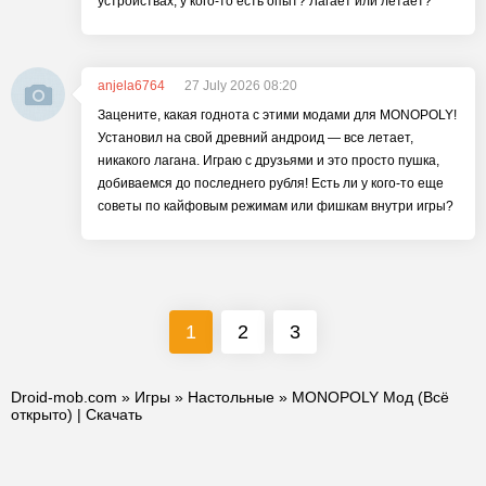
устройствах, у кого-то есть опыт? Лагает или летает?
anjela6764
27 July 2026 08:20
Зацените, какая годнота с этими модами для MONOPOLY!
Установил на свой древний андроид — все летает,
никакого лагана. Играю с друзьями и это просто пушка,
добиваемся до последнего рубля! Есть ли у кого-то еще
советы по кайфовым режимам или фишкам внутри игры?
1
2
3
Droid-mob.com
»
Игры
»
Настольные
» MONOPOLY Мод (Всё
открыто) | Скачать