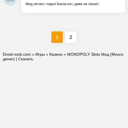
Мод летает, годно! Багов нет, даже не лагает.
1
2
Droid-mob.com
»
Игры
»
Казино
» MONOPOLY Slots Мод (Много
денег) | Скачать