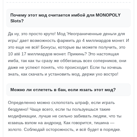
Почему этот мод считается имбой для MONOPOLY
Slots?
Да ну, это просто круто! Мод 'Неограниченные деньги для
игры' дает возможность фармить до 4 миллиардов монет. И
это еще не всё! Бонусы, которые вы можете получить, это
10 até 17 миллиардов монет. Прикинь? Это настоящая
имба, так как ты сразу же оббегаешь всех соперников, они
даже не успеют понять, что происходит. Если ты хочешь
знать, как скачать и установить мод, держи ухо востро!
Можно ли отлететь в бан, если юзать этот мод?
Определенно можно схлопотать штраф, если играть
бездумно! Чаще всего, если ты пользуешься такие
модификации, лучше не сильно забивать людям, что ты
юзаешь взлом на андроид. Как говорится, тишина —
золото. Соблюдай осторожность, и всё будет в порядке.